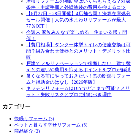
屋根リフォームの補助金はいくらもらえる？対象
条件・申請手順と外壁塗装の費用を抑えるコツ
【6月27日・28日開催】4店舗合同！決算在庫処分
セール開催｜人気の水まわりリフォームが最大
77％OFF！
今週末 家族みんなで楽しめる「住まいる博」開
催！
【費用相場】タンク一体型トイレの便座交換は可
能？組み合わせ便器とのメリット・デメリット比
較
戸建てフルリノベーションで後悔しない！建て替
えとの違いや費用を抑えるポイントをプロが解説
暑くなる前にやっておきたい！窓の断熱リフォー
ムと補助金のはなし【2026年版】
キッチンリフォームはDIYでどこまで可能？メリ
ット・失敗リスクとプロに頼むべき理由
カテゴリー
快眠リフォーム (3)
ペットと暮らす幸せリフォーム (5)
商品紹介 (3)