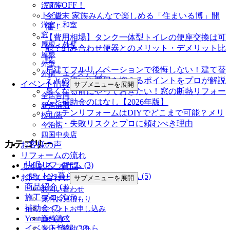
77％OFF！
洗面室
トイレ
今週末 家族みんなで楽しめる「住まいる博」開
洋室・和室
催！
窓
【費用相場】タンク一体型トイレの便座交換は可
屋根・外壁
能？組み合わせ便器とのメリット・デメリット比
屋根
較
外壁
戸建てフルリノベーションで後悔しない！建て替
外構・エクステリア
えとの違いや費用を抑えるポイントをプロが解説
イベント情報
サブメニューを展開
暑くなる前にやっておきたい！窓の断熱リフォー
全店合同
ムと補助金のはなし【2026年版】
新居浜店
キッチンリフォームはDIYでどこまで可能？メリ
松山店
ット・失敗リスクとプロに頼むべき理由
今治店
四国中央店
カテゴリー
お客様の声
リフォームの流れ
快眠リフォーム (3)
よくあるご質問
ペットと暮らす幸せリフォーム (5)
お問い合わせ
サブメニューを展開
商品紹介 (3)
お問い合わせ
施工ブログ (5)
無料お見積もり
補助金 (7)
イベントお申し込み
Youtube (7)
資料請求
イベント情報 (38)
来店予約はこちら