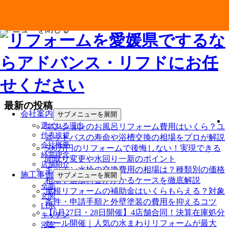
メニューを閉じる
最新の投稿
会社案内
サブメニューを展開
選ばれる理由
マンションのお風呂リフォーム費用はいくら？ユ
代表挨拶
ニットバスの寿命や浴槽交換の相場をプロが解説
会社概要
500万円のリフォームで後悔しない！実現できる
経営理念
間取り変更や水回り一新のポイント
店舗紹介
キッチン水栓の交換費用の相場は？種類別の価格
施工事例
サブメニューを展開
相場や追加料金がかかるケースを徹底解説
全面
屋根リフォームの補助金はいくらもらえる？対象
玄関
条件・申請手順と外壁塗装の費用を抑えるコツ
LDK
【6月27日・28日開催】4店舗合同！決算在庫処分
キッチン
セール開催｜人気の水まわりリフォームが最大
浴室