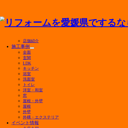
メニューを閉じる
店舗紹介
施工事例
サ
全面
ブ
玄関
最新の投稿
メ
LDK
ニ
キッチン
マンションのお風呂リフォーム費用はいくら？ユ
ュ
浴室
ー
500万円のリフォームで後悔しない！実現できる
洗面室
を
キッチン水栓の交換費用の相場は？種類別の価格
トイレ
展
屋根リフォームの補助金はいくらもらえる？対象
洋室・和室
開
【6月27日・28日開催】4店舗合同！決算在庫処
窓
今週末 家族みんなで楽しめる「住まいる博」開催
屋根・外壁
屋根
【費用相場】タンク一体型トイレの便座交換は可
外壁
戸建てフルリノベーションで後悔しない！建て替
外構・エクステリア
暑くなる前にやっておきたい！窓の断熱リフォーム
イベント情報
キッチンリフォームはDIYでどこまで可能？メリ