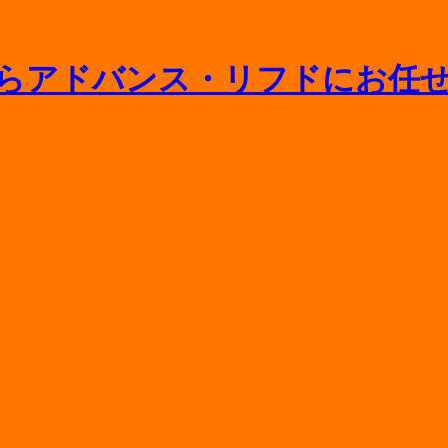
ニットバスの寿命や浴槽交換の相場をプロが解説
間取り変更や水回り一新のポイント
相場や追加料金がかかるケースを徹底解説
条件・申請手順と外壁塗装の費用を抑えるコツ
分セール開催｜人気の水まわりリフォームが最大77％OFF！
！
能？組み合わせ便器とのメリット・デメリット比較
えとの違いや費用を抑えるポイントをプロが解説
と補助金のはなし【2026年版】
ット・失敗リスクとプロに頼むべき理由