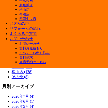
全店合同
新居浜店
カテゴリー
松山店
今治店
快眠リフォーム (3)
四国中央店
ペットと暮らす幸せリフォーム (5)
お客様の声
商品紹介 (3)
リフォームの流れ
施工ブログ (5)
よくあるご質問
補助金 (7)
お問い合わせ
Youtube (7)
お問い合わせ
イベント情報 (38)
無料お見積もり
施工事例 (13)
イベントお申し込み
新居浜店 (145)
資料請求
四国中央店 (133)
来店予約はこちら
今治店 (133)
松山店 (138)
その他 (8)
月別アーカイブ
2026年7月 (4)
2026年6月 (1)
2026年5月 (4)