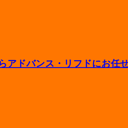
ニットバスの寿命や浴槽交換の相場をプロが解説
間取り変更や水回り一新のポイント
相場や追加料金がかかるケースを徹底解説