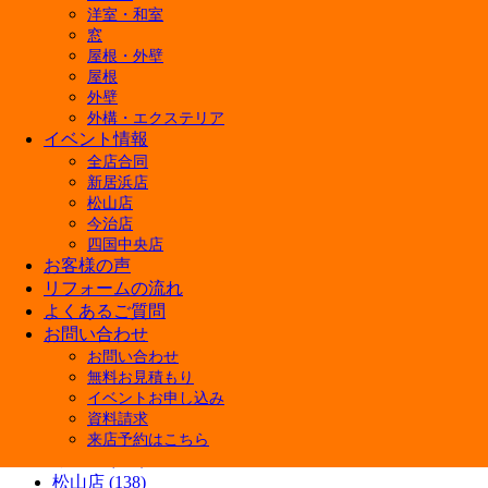
屋根リフォームの補助金はいくらもらえる？対象
洋室・和室
【6月27日・28日開催】4店舗合同！決算在庫処
窓
今週末 家族みんなで楽しめる「住まいる博」開催
屋根・外壁
【費用相場】タンク一体型トイレの便座交換は可
屋根
外壁
戸建てフルリノベーションで後悔しない！建て替
外構・エクステリア
暑くなる前にやっておきたい！窓の断熱リフォーム
イベント情報
キッチンリフォームはDIYでどこまで可能？メリ
全店合同
新居浜店
カテゴリー
松山店
今治店
快眠リフォーム (3)
四国中央店
ペットと暮らす幸せリフォーム (5)
お客様の声
商品紹介 (3)
リフォームの流れ
施工ブログ (5)
よくあるご質問
補助金 (7)
お問い合わせ
Youtube (7)
お問い合わせ
イベント情報 (38)
無料お見積もり
施工事例 (13)
イベントお申し込み
新居浜店 (145)
資料請求
四国中央店 (133)
来店予約はこちら
今治店 (133)
松山店 (138)