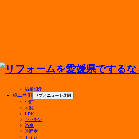
メニューを閉じる
店舗紹介
施工事例
サブメニューを展開
全面
最新の投稿
玄関
LDK
キッチン
マンションのお風呂リフォーム費用はいくら？ユ
浴室
500万円のリフォームで後悔しない！実現できる
洗面室
キッチン水栓の交換費用の相場は？種類別の価格
トイレ