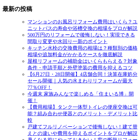
最新の投稿
マンションのお風呂リフォーム費用はいくら？ユ
ニットバスの寿命や浴槽交換の相場をプロが解説
500万円のリフォームで後悔しない！実現できる
間取り変更や水回り一新のポイント
キッチン水栓の交換費用の相場は？種類別の価格
相場や追加料金がかかるケースを徹底解説
屋根リフォームの補助金はいくらもらえる？対象
条件・申請手順と外壁塗装の費用を抑えるコツ
【6月27日・28日開催】4店舗合同！決算在庫処分
セール開催｜人気の水まわりリフォームが最大
77％OFF！
今週末 家族みんなで楽しめる「住まいる博」開
催！
【費用相場】タンク一体型トイレの便座交換は可
能？組み合わせ便器とのメリット・デメリット比
較
戸建てフルリノベーションで後悔しない！建て替
えとの違いや費用を抑えるポイントをプロが解説
暑くなる前にやっておきたい！窓の断熱リフォー