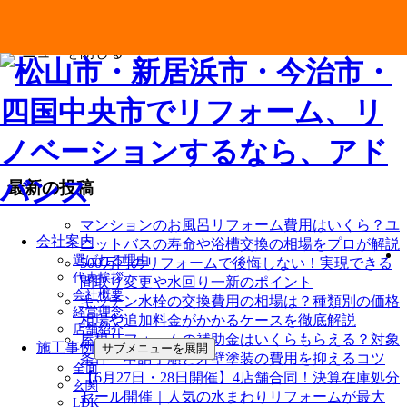
メニューを閉じる
最新の投稿
マンションのお風呂リフォーム費用はいくら？ユ
会社案内
ニットバスの寿命や浴槽交換の相場をプロが解説
選ばれる理由
500万円のリフォームで後悔しない！実現できる
代表挨拶
間取り変更や水回り一新のポイント
会社概要
キッチン水栓の交換費用の相場は？種類別の価格
経営理念
相場や追加料金がかかるケースを徹底解説
店舗紹介
屋根リフォームの補助金はいくらもらえる？対象
施工事例
サブメニューを展開
条件・申請手順と外壁塗装の費用を抑えるコツ
全面
【6月27日・28日開催】4店舗合同！決算在庫処分
玄関
セール開催｜人気の水まわりリフォームが最大
LDK