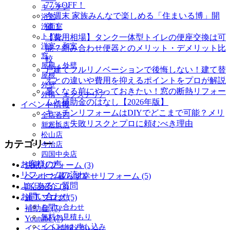
77％OFF！
キッチン
今週末 家族みんなで楽しめる「住まいる博」開
浴室
催！
洗面室
トイレ
【費用相場】タンク一体型トイレの便座交換は可
洋室・和室
能？組み合わせ便器とのメリット・デメリット比
窓
較
屋根・外壁
戸建てフルリノベーションで後悔しない！建て替
屋根
えとの違いや費用を抑えるポイントをプロが解説
外壁
暑くなる前にやっておきたい！窓の断熱リフォー
外構・エクステリア
ムと補助金のはなし【2026年版】
イベント情報
キッチンリフォームはDIYでどこまで可能？メリ
全店合同
ット・失敗リスクとプロに頼むべき理由
新居浜店
松山店
カテゴリー
今治店
四国中央店
お客様の声
快眠リフォーム (3)
リフォームの流れ
ペットと暮らす幸せリフォーム (5)
よくあるご質問
商品紹介 (3)
お問い合わせ
施工ブログ (5)
お問い合わせ
補助金 (7)
無料お見積もり
Youtube (7)
イベントお申し込み
イベント情報 (38)