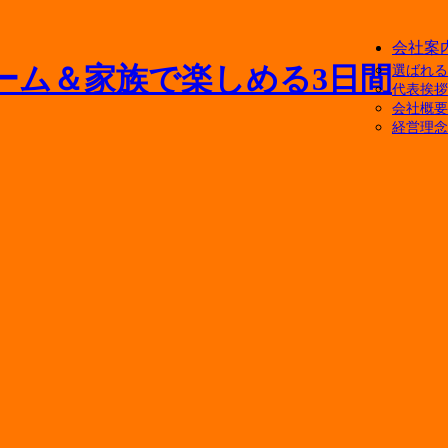
会社案
選ばれる
代表挨拶
会社概要
経営理念
ニットバスの寿命や浴槽交換の相場をプロが解説
間取り変更や水回り一新のポイント
相場や追加料金がかかるケースを徹底解説
条件・申請手順と外壁塗装の費用を抑えるコツ
分セール開催｜人気の水まわりリフォームが最大77％OFF！
！
能？組み合わせ便器とのメリット・デメリット比較
えとの違いや費用を抑えるポイントをプロが解説
と補助金のはなし【2026年版】
ット・失敗リスクとプロに頼むべき理由