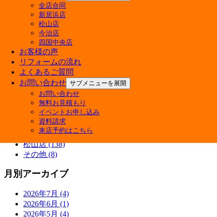
全店合同
カテゴリー
新居浜店
松山店
快眠リフォーム (3)
今治店
四国中央店
ペットと暮らす幸せリフォーム (5)
お客様の声
商品紹介 (3)
リフォームの流れ
施工ブログ (5)
よくあるご質問
補助金 (7)
お問い合わせ
サブメニューを展開
Youtube (7)
イベント情報 (38)
お問い合わせ
施工事例 (13)
無料お見積もり
イベントお申し込み
新居浜店 (145)
資料請求
四国中央店 (133)
来店予約はこちら
今治店 (133)
松山店 (138)
その他 (8)
月別アーカイブ
2026年7月 (4)
2026年6月 (1)
2026年5月 (4)