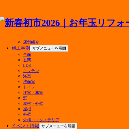
メニューを閉じる
店舗紹介
施工事例
サブメニューを展開
全面
最新の投稿
玄関
LDK
キッチン
マンションのお風呂リフォーム費用はいくら？ユ
浴室
500万円のリフォームで後悔しない！実現できる
洗面室
キッチン水栓の交換費用の相場は？種類別の価格
トイレ
屋根リフォームの補助金はいくらもらえる？対象
洋室・和室
【6月27日・28日開催】4店舗合同！決算在庫処
窓
今週末 家族みんなで楽しめる「住まいる博」開催
屋根・外壁
【費用相場】タンク一体型トイレの便座交換は可
屋根
戸建てフルリノベーションで後悔しない！建て替
外壁
暑くなる前にやっておきたい！窓の断熱リフォーム
外構・エクステリア
イベント情報
キッチンリフォームはDIYでどこまで可能？メリ
サブメニューを展開