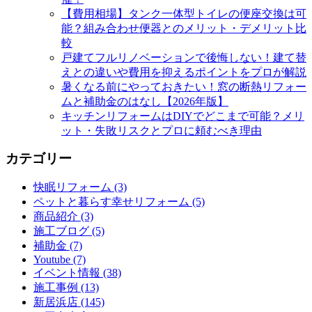
【費用相場】タンク一体型トイレの便座交換は可
能？組み合わせ便器とのメリット・デメリット比
較
戸建てフルリノベーションで後悔しない！建て替
えとの違いや費用を抑えるポイントをプロが解説
暑くなる前にやっておきたい！窓の断熱リフォー
ムと補助金のはなし【2026年版】
キッチンリフォームはDIYでどこまで可能？メリ
ット・失敗リスクとプロに頼むべき理由
カテゴリー
快眠リフォーム (3)
ペットと暮らす幸せリフォーム (5)
商品紹介 (3)
施工ブログ (5)
補助金 (7)
Youtube (7)
イベント情報 (38)
施工事例 (13)
新居浜店 (145)