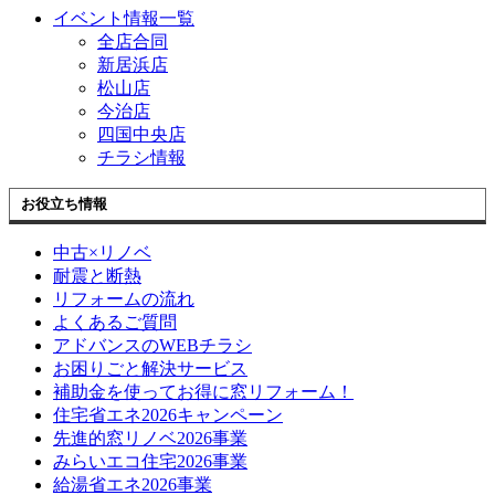
イベント情報一覧
全店合同
新居浜店
松山店
今治店
四国中央店
チラシ情報
お役立ち情報
中古×リノベ
耐震と断熱
リフォームの流れ
よくあるご質問
アドバンスのWEBチラシ
お困りごと解決サービス
補助金を使ってお得に窓リフォーム！
住宅省エネ2026キャンペーン
先進的窓リノベ2026事業
みらいエコ住宅2026事業
給湯省エネ2026事業