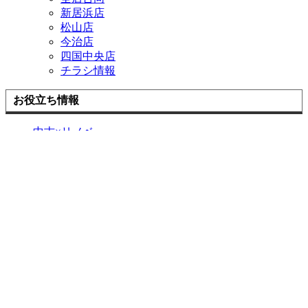
新居浜店
松山店
今治店
四国中央店
チラシ情報
お役立ち情報
中古×リノベ
耐震と断熱
リフォームの流れ
よくあるご質問
アドバンスのWEBチラシ
お困りごと解決サービス
補助金を使ってお得に窓リフォーム！
住宅省エネ2026キャンペーン
先進的窓リノベ2026事業
みらいエコ住宅2026事業
給湯省エネ2026事業
ブログ