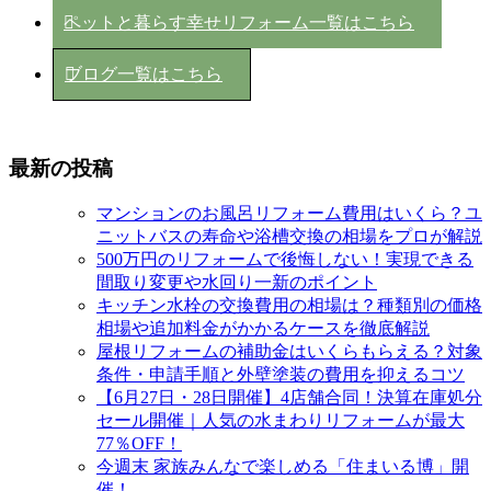
ペットと暮らす幸せリフォーム一覧はこちら
ブログ一覧はこちら
最新の投稿
マンションのお風呂リフォーム費用はいくら？ユ
ニットバスの寿命や浴槽交換の相場をプロが解説
500万円のリフォームで後悔しない！実現できる
間取り変更や水回り一新のポイント
キッチン水栓の交換費用の相場は？種類別の価格
相場や追加料金がかかるケースを徹底解説
屋根リフォームの補助金はいくらもらえる？対象
条件・申請手順と外壁塗装の費用を抑えるコツ
【6月27日・28日開催】4店舗合同！決算在庫処分
セール開催｜人気の水まわりリフォームが最大
77％OFF！
今週末 家族みんなで楽しめる「住まいる博」開
催！