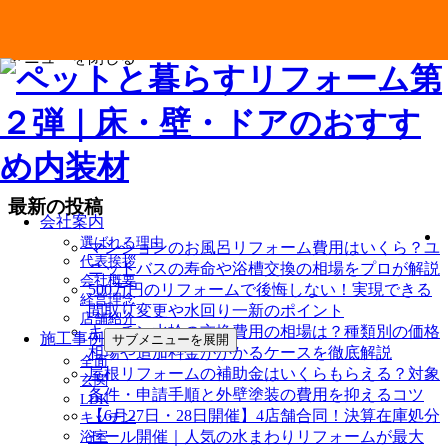
メニューを閉じる
最新の投稿
会社案内
選ばれる理由
マンションのお風呂リフォーム費用はいくら？ユ
代表挨拶
ニットバスの寿命や浴槽交換の相場をプロが解説
会社概要
500万円のリフォームで後悔しない！実現できる
経営理念
間取り変更や水回り一新のポイント
店舗紹介
キッチン水栓の交換費用の相場は？種類別の価格
施工事例
サブメニューを展開
相場や追加料金がかかるケースを徹底解説
全面
屋根リフォームの補助金はいくらもらえる？対象
玄関
条件・申請手順と外壁塗装の費用を抑えるコツ
LDK
【6月27日・28日開催】4店舗合同！決算在庫処分
キッチン
セール開催｜人気の水まわりリフォームが最大
浴室