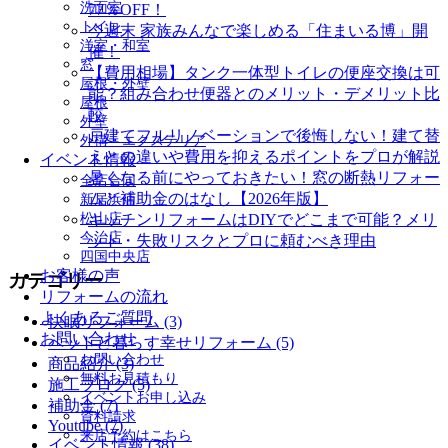
洗面室
77％OFF！
トイレ
今週末 家族みんなで楽しめる「住まいる博」開
洋室・和室
催！
窓
【費用相場】タンク一体型トイレの便座交換は可
屋根・外壁
能？組み合わせ便器とのメリット・デメリット比
屋根
較
外壁
戸建てフルリノベーションで後悔しない！建て替
外構・エクステリア
えとの違いや費用を抑えるポイントをプロが解説
イベント情報
暑くなる前にやっておきたい！窓の断熱リフォー
全店合同
ムと補助金のはなし【2026年版】
新居浜店
松山店
キッチンリフォームはDIYでどこまで可能？メリ
今治店
ット・失敗リスクとプロに頼むべき理由
四国中央店
お客様の声
カテゴリー
リフォームの流れ
よくあるご質問
快眠リフォーム (3)
お問い合わせ
ペットと暮らす幸せリフォーム (5)
お問い合わせ
商品紹介 (3)
無料お見積もり
施工ブログ (5)
イベントお申し込み
補助金 (7)
資料請求
Youtube (7)
来店予約はこちら
イベント情報 (38)