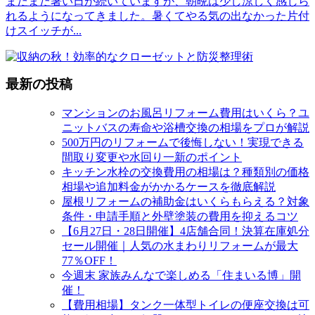
まだまだ暑い日が続いていますが、朝晩は少し涼しく感じら
れるようになってきました。暑くてやる気の出なかった片付
けスイッチが
...
最新の投稿
マンションのお風呂リフォーム費用はいくら？ユ
ニットバスの寿命や浴槽交換の相場をプロが解説
500万円のリフォームで後悔しない！実現できる
間取り変更や水回り一新のポイント
キッチン水栓の交換費用の相場は？種類別の価格
相場や追加料金がかかるケースを徹底解説
屋根リフォームの補助金はいくらもらえる？対象
条件・申請手順と外壁塗装の費用を抑えるコツ
【6月27日・28日開催】4店舗合同！決算在庫処分
セール開催｜人気の水まわりリフォームが最大
77％OFF！
今週末 家族みんなで楽しめる「住まいる博」開
催！
【費用相場】タンク一体型トイレの便座交換は可