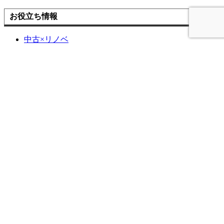
お役立ち情報
中古×リノベ
耐震と断熱
リフォームの流れ
よくあるご質問
アドバンスのWEBチラシ
お困りごと解決サービス
補助金を使ってお得に窓リフォーム！
住宅省エネ2026キャンペーン
先進的窓リノベ2026事業
みらいエコ住宅2026事業
給湯省エネ2026事業
ブログ
ブログ記事一覧
快眠リフォーム
ペットと暮らす幸せリフォーム
商品紹介