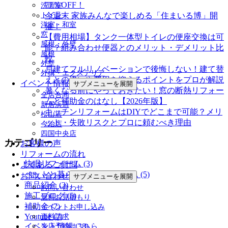
77％OFF！
洗面室
トイレ
今週末 家族みんなで楽しめる「住まいる博」開
洋室・和室
催！
窓
【費用相場】タンク一体型トイレの便座交換は可
屋根・外壁
能？組み合わせ便器とのメリット・デメリット比
屋根
較
外壁
戸建てフルリノベーションで後悔しない！建て替
外構・エクステリア
えとの違いや費用を抑えるポイントをプロが解説
イベント情報
サブメニューを展開
暑くなる前にやっておきたい！窓の断熱リフォー
全店合同
ムと補助金のはなし【2026年版】
新居浜店
キッチンリフォームはDIYでどこまで可能？メリ
松山店
ット・失敗リスクとプロに頼むべき理由
今治店
四国中央店
カテゴリー
お客様の声
リフォームの流れ
快眠リフォーム (3)
よくあるご質問
ペットと暮らす幸せリフォーム (5)
お問い合わせ
サブメニューを展開
商品紹介 (3)
お問い合わせ
施工ブログ (5)
無料お見積もり
補助金 (7)
イベントお申し込み
Youtube (7)
資料請求
イベント情報 (38)
来店予約はこちら