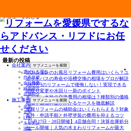
メニューを閉じる
最新の投稿
会社案内
サブメニューを展開
選ばれる理由
マンションのお風呂リフォーム費用はいくら？ユ
代表挨拶
ニットバスの寿命や浴槽交換の相場をプロが解説
会社概要
500万円のリフォームで後悔しない！実現できる
経営理念
間取り変更や水回り一新のポイント
店舗紹介
キッチン水栓の交換費用の相場は？種類別の価格
施工事例
サブメニューを展開
相場や追加料金がかかるケースを徹底解説
全面
屋根リフォームの補助金はいくらもらえる？対象
玄関
条件・申請手順と外壁塗装の費用を抑えるコツ
LDK
【6月27日・28日開催】4店舗合同！決算在庫処分
キッチン
セール開催｜人気の水まわりリフォームが最大
浴室