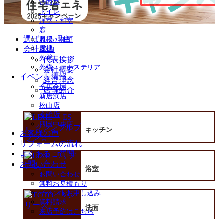
洗面室
を
トイレ
展
洋室・和室
開
窓
選ばれる理由
屋根・外壁
会社案内
屋根
外壁
代表挨拶
外構・エクステリア
会社概要
イベント情報
経営理念
全店合同
店舗紹介
新居浜店
松山店
今治店
四国中央店
キッチン
お客様の声
リフォームの流れ
よくあるご質問
お問い合わせ
浴室
お問い合わせ
無料お見積もり
イベントお申し込み
資料請求
洗面
来店予約はこちら