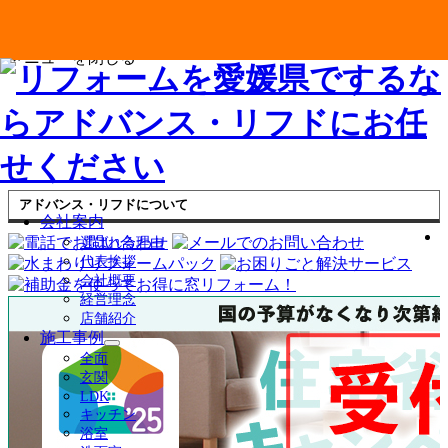
メニューを閉じる
アドバンス・リフドについて
会社案内
選ばれる理由
代表挨拶
会社概要
経営理念
店舗紹介
施工事例
サ
全面
ブ
玄関
メ
LDK
ニ
キッチン
ュ
浴室
ー