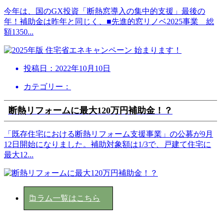
今年は、国のGX投資「断熱窓導入の集中的支援」最後の
年！補助金は昨年と同じく、■先進的窓リノベ2025事業 総
額1350
...
投稿日：
2022年10月10日
カテゴリー：
断熱リフォームに最大120万円補助金！？
「既存住宅における断熱リフォーム支援事業」の公募が9月
12日開始になりました。補助対象額は1/3で、戸建て住宅に
最大12
...
コラム一覧はこちら