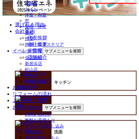
洗面室
トイレ
洋室・和室
窓
選ばれる理由
屋根・外壁
会社案内
屋根
代表挨拶
外壁
会社概要
外構・エクステリア
経営理念
イベント情報
サブメニューを展開
店舗紹介
全店合同
新居浜店
松山店
今治店
四国中央店
キッチン
お客様の声
リフォームの流れ
よくあるご質問
お問い合わせ
浴室
サブメニューを展開
お問い合わせ
無料お見積もり
イベントお申し込み
洗面
資料請求
来店予約はこちら