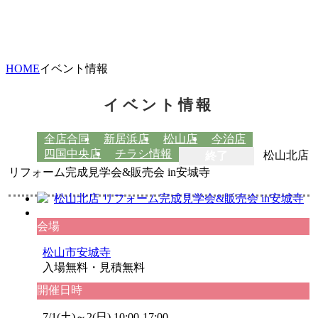
HOME
イベント情報
イベント情報
全店合同
新居浜店
松山店
今治店
四国中央店
チラシ情報
終了
松山北店
リフォーム完成見学会&販売会 in安城寺
会場
松山市安城寺
入場無料・見積無料
開催日時
7/1(土)～2(日) 10:00-17:00