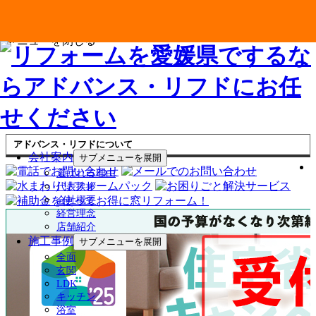
メニューを閉じる
アドバンス・リフドについて
会社案内
サブメニューを展開
選ばれる理由
代表挨拶
会社概要
経営理念
店舗紹介
施工事例
サブメニューを展開
全面
玄関
LDK
キッチン
浴室