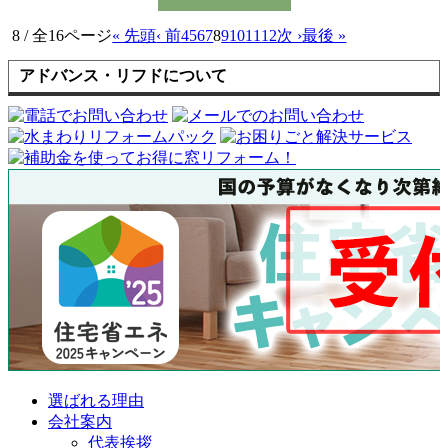
8 / 全16ページ
« 先頭
‹ 前
4
5
6
7
8
9
10
11
12
次 ›
最後 »
アドバンス・リフドについて
選ばれる理由
会社案内
代表挨拶