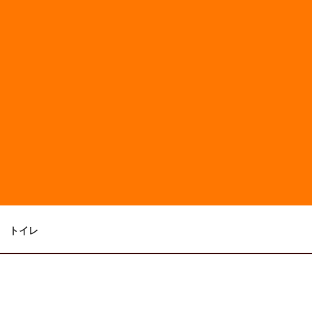
浴室
洗面
トイレ