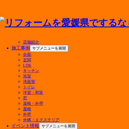
メニューを閉じる
店舗紹介
施工事例
サブメニューを展開
全面
アドバンス・リフドについて
玄関
LDK
キッチン
選ばれる理由
浴室
会社案内
洗面室
代表挨拶
トイレ
会社概要
洋室・和室
経営理念
窓
店舗紹介
屋根・外壁
屋根
外壁
外構・エクステリア
イベント情報
サブメニューを展開