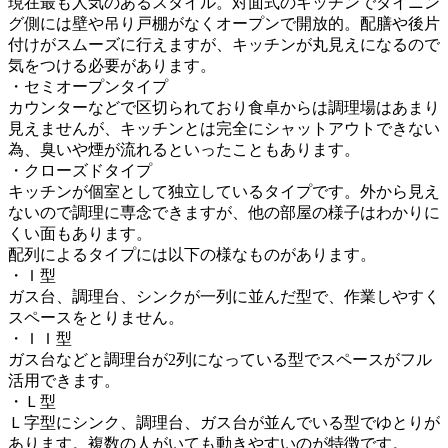
現在最も人気のあるスタイル。対面式のキッチンでダイニン
グ側には壁や吊り戸棚がなくオープンで開放的。配膳や後片
付けがスムーズに行えますが、キッチンが丸見えになるので
気をつける必要があります。
・セミオープンタイプ
カウンターなどで区切られており食卓からは調理場はあまり
見えませんが、キッチンとは完全にシャットアウトできない
為、臭いや煙が流れるといったこともあります。
・クローズドタイプ
キッチンが個室として独立しているタイプです。外から見え
ないので調理に専念できますが、他の部屋の様子はわかりに
くい面もあります。
配列によるタイプには以下の様なものがあります。
・Ｉ型
ガス台、調理台、シンクが一列に並んだ型で、作業しやすく
スペースをとりません。
・ＩＩ型
ガス台などと調理台が2列になっている型でスペースがフル
活用できます。
・Ｌ型
Ｌ字型にシンク、調理台、ガス台が並んでいる型でゆとりが
あります。複数の人がいても動きやすいのが特徴です。