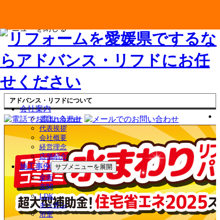
メニューを閉じる
アドバンス・リフドについて
会社案内
選ばれる理由
代表挨拶
会社概要
経営理念
店舗紹介
施工事例
サブメニューを展開
全面
玄関
LDK
キッチン
浴室