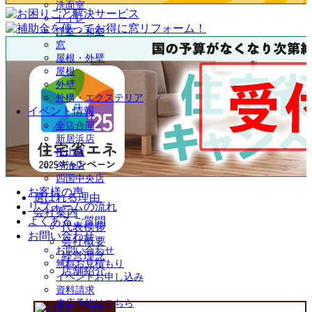
洗面室
トイレ
洋室・和室
窓
屋根・外壁
屋根
外壁
外構・エクステリア
イベント情報
全店合同
新居浜店
松山店
今治店
四国中央店
お客様の声
選ばれる理由
リフォームの流れ
会社案内
よくあるご質問
代表挨拶
お問い合わせ
会社概要
お問い合わせ
経営理念
無料お見積もり
店舗紹介
イベントお申し込み
資料請求
来店予約はこちら