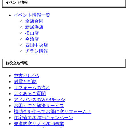
イベント情報
イベント情報一覧
全店合同
新居浜店
松山店
今治店
四国中央店
チラシ情報
お役立ち情報
中古×リノベ
耐震と断熱
リフォームの流れ
よくあるご質問
アドバンスのWEBチラシ
お困りごと解決サービス
補助金を使ってお得に窓リフォーム！
住宅省エネ2026キャンペーン
先進的窓リノベ2026事業