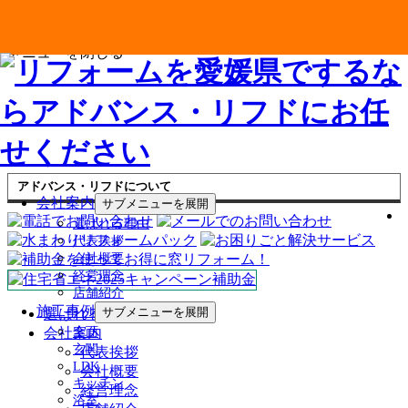
メニューを閉じる
アドバンス・リフドについて
会社案内
サブメニューを展開
選ばれる理由
代表挨拶
会社概要
経営理念
店舗紹介
施工事例
サブメニューを展開
選ばれる理由
会社案内
全面
玄関
代表挨拶
LDK
会社概要
キッチン
経営理念
浴室