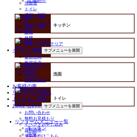
店舗紹介
洗面室
トイレ
洋室・和室
窓
キッチン
屋根・外壁
屋根
外壁
外構・エクステリア
イベント情報
浴室
サブメニューを展開
全店合同
新居浜店
松山店
洗面
今治店
四国中央店
お客様の声
リフォームの流れ
トイレ
よくあるご質問
お問い合わせ
サブメニューを展開
お問い合わせ
無料お見積もり
リフォームメニュー一覧
イベントお申し込み
キッチン
資料請求
浴室
来店予約はこちら