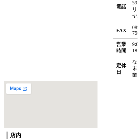
59
電話
リ
ヤ
089
FAX
756
営業
9:
18:
時間
な
定休
末
日
業
店内