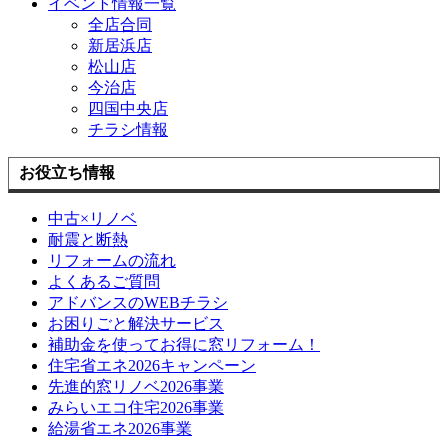
イベント情報一覧
全店合同
新居浜店
松山店
今治店
四国中央店
チラシ情報
お役立ち情報
中古×リノベ
耐震と断熱
リフォームの流れ
よくあるご質問
アドバンスのWEBチラシ
お困りごと解決サービス
補助金を使ってお得に窓リフォーム！
住宅省エネ2026キャンペーン
先進的窓リノベ2026事業
みらいエコ住宅2026事業
給湯省エネ2026事業