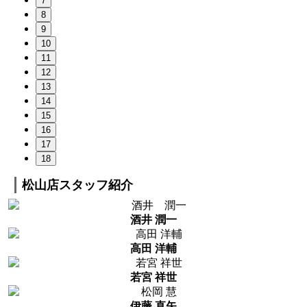
7
8
9
10
11
12
13
14
15
16
17
18
松山店スタッフ紹介
酒井 潤一
高田 洋輔
若宮 祥世
伊藤 直矢