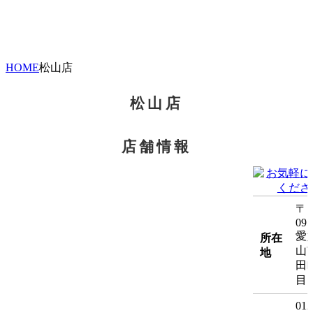
HOME
松山店
松山店
店舗情報
〒7
095
愛
所在
山
地
田
目1
012