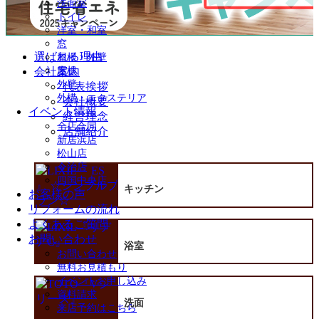
洗面室
を
トイレ
展
洋室・和室
開
窓
選ばれる理由
屋根・外壁
会社案内
屋根
外壁
代表挨拶
外構・エクステリア
会社概要
イベント情報
経営理念
全店合同
店舗紹介
新居浜店
松山店
今治店
四国中央店
キッチン
お客様の声
リフォームの流れ
よくあるご質問
お問い合わせ
浴室
お問い合わせ
無料お見積もり
イベントお申し込み
資料請求
洗面
来店予約はこちら