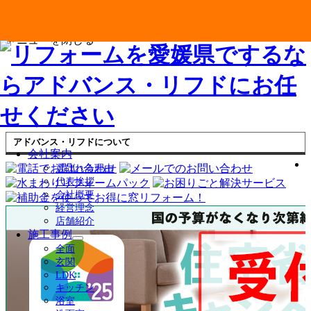
メニューを閉じる
アドバンス・リフドについて
会社案内
選ばれる理由
代表挨拶
会社概要
経営理念
店舗紹介
施工事例
サ
全面
ブ
玄関
メ
LDK
ニ
キッチン
ュ
浴室
ー