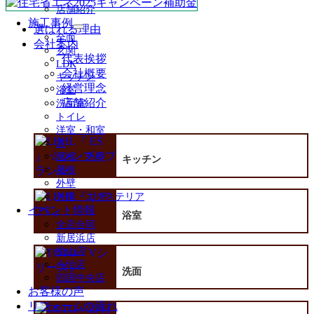
店舗紹介
施工事例
選ばれる理由
サ
全面
会社案内
ブ
玄関
メ
代表挨拶
LDK
ニ
会社概要
キッチン
ュ
経営理念
浴室
ー
店舗紹介
洗面室
を
トイレ
展
洋室・和室
開
窓
屋根・外壁
キッチン
屋根
外壁
外構・エクステリア
イベント情報
浴室
全店合同
新居浜店
松山店
今治店
洗面
四国中央店
お客様の声
リフォームの流れ