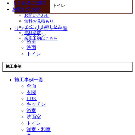
よくあるご質問
トイレ
お問い合わせ
お問い合わせ
無料お見積もり
イベントお申し込み
リフォームメニュー一覧
資料請求
キッチン
来店予約はこちら
浴室
洗面
トイレ
施工事例
施工事例一覧
全面
玄関
LDK
キッチン
浴室
洗面室
トイレ
洋室・和室