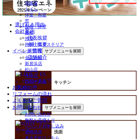
洗面室
トイレ
洋室・和室
窓
選ばれる理由
屋根・外壁
会社案内
屋根
代表挨拶
外壁
会社概要
外構・エクステリア
経営理念
イベント情報
サブメニューを展開
店舗紹介
全店合同
新居浜店
松山店
今治店
四国中央店
キッチン
お客様の声
リフォームの流れ
よくあるご質問
お問い合わせ
浴室
サブメニューを展開
お問い合わせ
無料お見積もり
イベントお申し込み
洗面
資料請求
来店予約はこちら