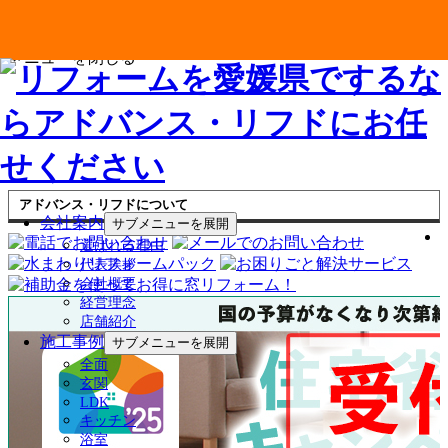
メニューを閉じる
アドバンス・リフドについて
会社案内
サブメニューを展開
選ばれる理由
代表挨拶
会社概要
経営理念
店舗紹介
施工事例
サブメニューを展開
全面
玄関
LDK
キッチン
浴室