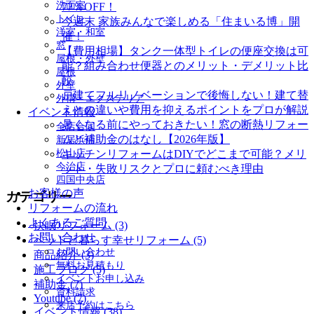
洗面室
77％OFF！
トイレ
今週末 家族みんなで楽しめる「住まいる博」開
洋室・和室
催！
窓
【費用相場】タンク一体型トイレの便座交換は可
屋根・外壁
能？組み合わせ便器とのメリット・デメリット比
屋根
較
外壁
戸建てフルリノベーションで後悔しない！建て替
外構・エクステリア
えとの違いや費用を抑えるポイントをプロが解説
イベント情報
暑くなる前にやっておきたい！窓の断熱リフォー
全店合同
ムと補助金のはなし【2026年版】
新居浜店
松山店
キッチンリフォームはDIYでどこまで可能？メリ
今治店
ット・失敗リスクとプロに頼むべき理由
四国中央店
お客様の声
カテゴリー
リフォームの流れ
よくあるご質問
快眠リフォーム (3)
お問い合わせ
ペットと暮らす幸せリフォーム (5)
お問い合わせ
商品紹介 (3)
無料お見積もり
施工ブログ (5)
イベントお申し込み
補助金 (7)
資料請求
Youtube (7)
来店予約はこちら
イベント情報 (38)