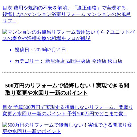
目次 費用や規約の不安を解消。「適正価格」で実現する、
後悔しないマンション浴室リフォーム マンションのお風呂
リフ
...
投稿日：
2026年7月21日
カテゴリー： 新居浜店 四国中央店 今治店 松山店
500万円のリフォームで後悔しない！実現できる間
取り変更や水回り一新のポイント
目次 予算500万円で実現する後悔しないリフォーム。間取り
変更と水回り一新のポイント 予算500万円でどこまで変
...