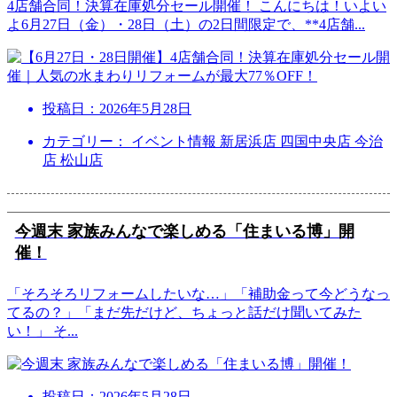
4店舗合同！決算在庫処分セール開催！ こんにちは！いよい
よ6月27日（金）・28日（土）の2日間限定で、**4店舗
...
投稿日：
2026年5月28日
カテゴリー： イベント情報 新居浜店 四国中央店 今治
店 松山店
今週末 家族みんなで楽しめる「住まいる博」開
催！
「そろそろリフォームしたいな…」「補助金って今どうなっ
てるの？」「まだ先だけど、ちょっと話だけ聞いてみた
い！」 そ
...
投稿日：
2026年5月28日