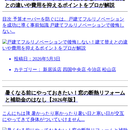
との違いや費用を抑えるポイントをプロが解説
目次 予算オーバーを防ぐには。戸建てフルリノベーション
を成功に導く事前知識 戸建てフルリノベーションで後悔し
ない
...
投稿日：
2026年5月3日
カテゴリー： 新居浜店 四国中央店 今治店 松山店
暑くなる前にやっておきたい！窓の断熱リフォーム
と補助金のはなし【2026年版】
こんにちは🎏 暑かったり寒かったり暑い日と寒い日が交互
にやってきて身体がついていけません
...