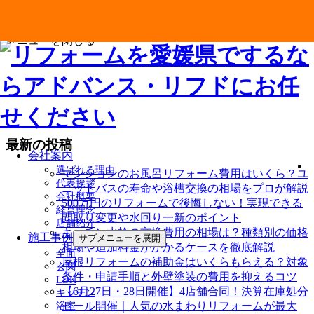
メニューを閉じる
最新の投稿
会社案内
選ばれる理由
マンションのお風呂リフォーム費用はいくら？ユ
代表挨拶
ニットバスの寿命や浴槽交換の相場をプロが解説
会社概要
500万円のリフォームで後悔しない！実現できる
経営理念
間取り変更や水回り一新のポイント
店舗紹介
キッチン水栓の交換費用の相場は？種類別の価格
施工事例
サブメニューを展開
相場や追加料金がかかるケースを徹底解説
全面
屋根リフォームの補助金はいくらもらえる？対象
玄関
条件・申請手順と外壁塗装の費用を抑えるコツ
LDK
【6月27日・28日開催】4店舗合同！決算在庫処分
キッチン
セール開催｜人気の水まわりリフォームが最大
浴室