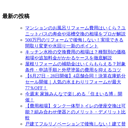
最新の投稿
マンションのお風呂リフォーム費用はいくら？ユ
ニットバスの寿命や浴槽交換の相場をプロが解説
500万円のリフォームで後悔しない！実現できる
間取り変更や水回り一新のポイント
キッチン水栓の交換費用の相場は？種類別の価格
相場や追加料金がかかるケースを徹底解説
屋根リフォームの補助金はいくらもらえる？対象
条件・申請手順と外壁塗装の費用を抑えるコツ
【6月27日・28日開催】4店舗合同！決算在庫処分
セール開催｜人気の水まわりリフォームが最大
77％OFF！
今週末 家族みんなで楽しめる「住まいる博」開
催！
【費用相場】タンク一体型トイレの便座交換は可
能？組み合わせ便器とのメリット・デメリット比
較
戸建てフルリノベーションで後悔しない！建て替