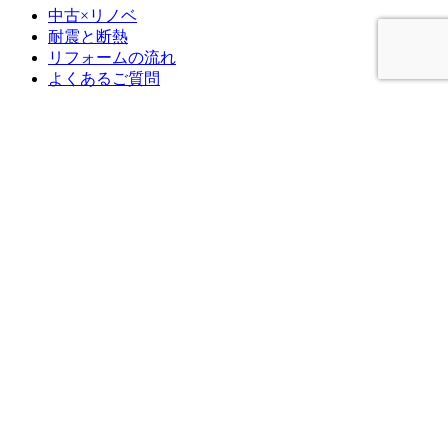
中古×リノベ
耐震と断熱
リフォームの流れ
よくあるご質問
アドバンスのWEBチラシ
お困りごと解決サービス
補助金を使ってお得に窓リフォーム！
住宅省エネ2026キャンペーン
先進的窓リノベ2026事業
みらいエコ住宅2026事業
給湯省エネ2026事業
ブログ
ブログ記事一覧
快眠リフォーム
ペットと暮らす幸せリフォーム
商品紹介
施工ブログ
補助金
Youtube