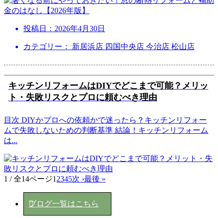
投稿日：
2026年4月30日
カテゴリー： 新居浜店 四国中央店 今治店 松山店
キッチンリフォームはDIYでどこまで可能？メリッ
ト・失敗リスクとプロに頼むべき理由
目次 DIYかプロへの依頼かで迷ったら？キッチンリフォー
ムで失敗しないための判断基準 結論！キッチンリフォーム
は
...
1 / 全14ページ
1
2
3
4
5
次 ›
最後 »
ブログ一覧はこちら