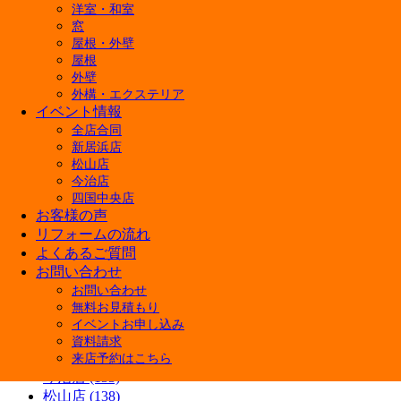
屋根リフォームの補助金はいくらもらえる？対象
洋室・和室
開
【6月27日・28日開催】4店舗合同！決算在庫処
窓
屋根・外壁
今週末 家族みんなで楽しめる「住まいる博」開催
屋根
【費用相場】タンク一体型トイレの便座交換は可
外壁
戸建てフルリノベーションで後悔しない！建て替
外構・エクステリア
暑くなる前にやっておきたい！窓の断熱リフォーム
イベント情報
キッチンリフォームはDIYでどこまで可能？メリ
全店合同
新居浜店
カテゴリー
松山店
今治店
快眠リフォーム (3)
四国中央店
ペットと暮らす幸せリフォーム (5)
お客様の声
商品紹介 (3)
リフォームの流れ
施工ブログ (5)
よくあるご質問
補助金 (7)
お問い合わせ
Youtube (7)
お問い合わせ
イベント情報 (38)
無料お見積もり
施工事例 (13)
イベントお申し込み
新居浜店 (145)
資料請求
四国中央店 (133)
来店予約はこちら
今治店 (133)
松山店 (138)