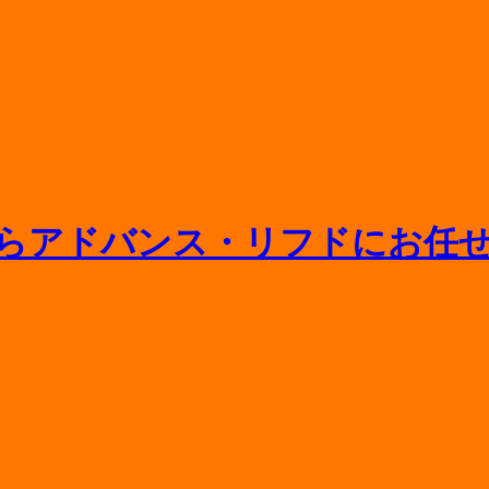
ニットバスの寿命や浴槽交換の相場をプロが解説
間取り変更や水回り一新のポイント
相場や追加料金がかかるケースを徹底解説