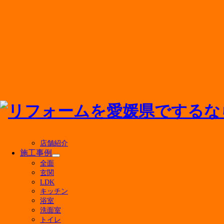
メニューを閉じる
店舗紹介
施工事例
サ
全面
ブ
玄関
最新の投稿
メ
LDK
ニ
キッチン
ュ
マンションのお風呂リフォーム費用はいくら？ユ
浴室
ー
500万円のリフォームで後悔しない！実現できる
洗面室
を
キッチン水栓の交換費用の相場は？種類別の価格
トイレ
展