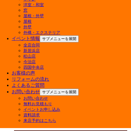
会社概要
洋室・和室
経営理念
窓
屋根・外壁
店舗紹介
屋根
外壁
外構・エクステリア
イベント情報
サブメニューを展開
全店合同
新居浜店
松山店
今治店
四国中央店
お客様の声
リフォームの流れ
よくあるご質問
お問い合わせ
サブメニューを展開
お問い合わせ
無料お見積もり
イベントお申し込み
資料請求
来店予約はこちら