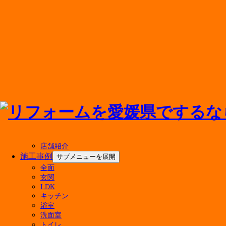
メニューを閉じる
店舗紹介
施工事例
サブメニューを展開
全面
玄関
アドバンス・リフドについて
LDK
キッチン
選ばれる理由
浴室
会社案内
洗面室
代表挨拶
トイレ