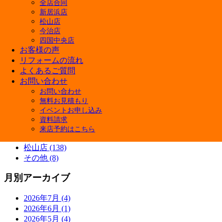
全店合同
新居浜店
カテゴリー
松山店
今治店
快眠リフォーム (3)
四国中央店
ペットと暮らす幸せリフォーム (5)
お客様の声
商品紹介 (3)
リフォームの流れ
施工ブログ (5)
よくあるご質問
補助金 (7)
お問い合わせ
Youtube (7)
お問い合わせ
イベント情報 (38)
無料お見積もり
施工事例 (13)
イベントお申し込み
新居浜店 (145)
資料請求
四国中央店 (133)
来店予約はこちら
今治店 (133)
松山店 (138)
その他 (8)
月別アーカイブ
2026年7月 (4)
2026年6月 (1)
2026年5月 (4)