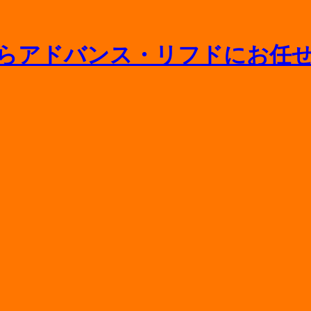
ニットバスの寿命や浴槽交換の相場をプロが解説
間取り変更や水回り一新のポイント
相場や追加料金がかかるケースを徹底解説
条件・申請手順と外壁塗装の費用を抑えるコツ
分セール開催｜人気の水まわりリフォームが最大77％OFF！
！
能？組み合わせ便器とのメリット・デメリット比較
えとの違いや費用を抑えるポイントをプロが解説
と補助金のはなし【2026年版】
ット・失敗リスクとプロに頼むべき理由