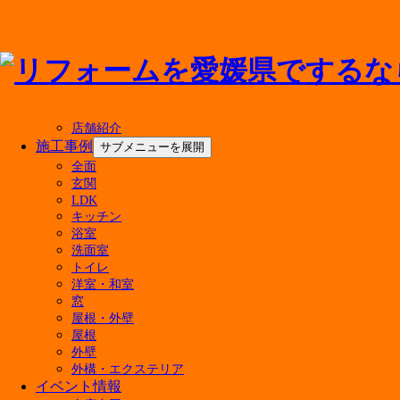
メニューを閉じる
店舗紹介
施工事例
サブメニューを展開
全面
最新の投稿
玄関
LDK
キッチン
マンションのお風呂リフォーム費用はいくら？ユ
浴室
500万円のリフォームで後悔しない！実現できる
洗面室
キッチン水栓の交換費用の相場は？種類別の価格
トイレ
屋根リフォームの補助金はいくらもらえる？対象
洋室・和室
【6月27日・28日開催】4店舗合同！決算在庫処
窓
今週末 家族みんなで楽しめる「住まいる博」開催
屋根・外壁
【費用相場】タンク一体型トイレの便座交換は可
屋根
戸建てフルリノベーションで後悔しない！建て替
外壁
外構・エクステリア
暑くなる前にやっておきたい！窓の断熱リフォーム
イベント情報
キッチンリフォームはDIYでどこまで可能？メリ