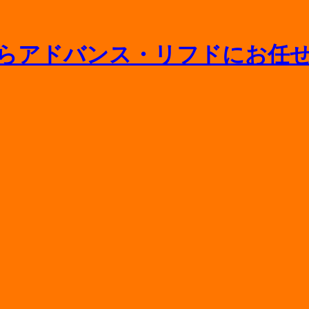
ニットバスの寿命や浴槽交換の相場をプロが解説
間取り変更や水回り一新のポイント
相場や追加料金がかかるケースを徹底解説
条件・申請手順と外壁塗装の費用を抑えるコツ
分セール開催｜人気の水まわりリフォームが最大77％OFF！
！
能？組み合わせ便器とのメリット・デメリット比較
えとの違いや費用を抑えるポイントをプロが解説
と補助金のはなし【2026年版】
ット・失敗リスクとプロに頼むべき理由