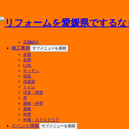
メニューを閉じる
店舗紹介
施工事例
サブメニューを展開
全面
最新の投稿
玄関
LDK
キッチン
マンションのお風呂リフォーム費用はいくら？ユ
浴室
500万円のリフォームで後悔しない！実現できる
洗面室
キッチン水栓の交換費用の相場は？種類別の価格
トイレ
屋根リフォームの補助金はいくらもらえる？対象
洋室・和室
【6月27日・28日開催】4店舗合同！決算在庫処
窓
今週末 家族みんなで楽しめる「住まいる博」開催
屋根・外壁
【費用相場】タンク一体型トイレの便座交換は可
屋根
戸建てフルリノベーションで後悔しない！建て替
外壁
暑くなる前にやっておきたい！窓の断熱リフォーム
外構・エクステリア
イベント情報
キッチンリフォームはDIYでどこまで可能？メリ
サブメニューを展開