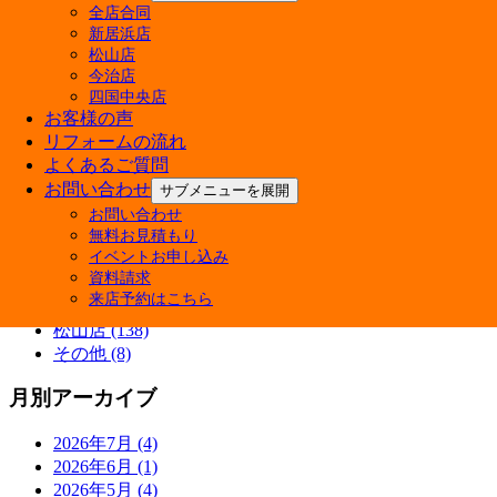
全店合同
カテゴリー
新居浜店
松山店
快眠リフォーム (3)
今治店
四国中央店
ペットと暮らす幸せリフォーム (5)
お客様の声
商品紹介 (3)
リフォームの流れ
施工ブログ (5)
よくあるご質問
補助金 (7)
お問い合わせ
サブメニューを展開
Youtube (7)
イベント情報 (38)
お問い合わせ
施工事例 (13)
無料お見積もり
イベントお申し込み
新居浜店 (145)
資料請求
四国中央店 (133)
来店予約はこちら
今治店 (133)
松山店 (138)
その他 (8)
月別アーカイブ
2026年7月 (4)
2026年6月 (1)
2026年5月 (4)