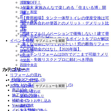
77％OFF！
洗面室
トイレ
今週末 家族みんなで楽しめる「住まいる博」開
洋室・和室
催！
窓
【費用相場】タンク一体型トイレの便座交換は可
屋根・外壁
能？組み合わせ便器とのメリット・デメリット比
屋根
較
外壁
戸建てフルリノベーションで後悔しない！建て替
外構・エクステリア
えとの違いや費用を抑えるポイントをプロが解説
イベント情報
サブメニューを展開
暑くなる前にやっておきたい！窓の断熱リフォー
全店合同
ムと補助金のはなし【2026年版】
新居浜店
キッチンリフォームはDIYでどこまで可能？メリ
松山店
ット・失敗リスクとプロに頼むべき理由
今治店
四国中央店
カテゴリー
お客様の声
リフォームの流れ
快眠リフォーム (3)
よくあるご質問
ペットと暮らす幸せリフォーム (5)
お問い合わせ
サブメニューを展開
商品紹介 (3)
お問い合わせ
施工ブログ (5)
無料お見積もり
補助金 (7)
イベントお申し込み
Youtube (7)
資料請求
イベント情報 (38)
来店予約はこちら