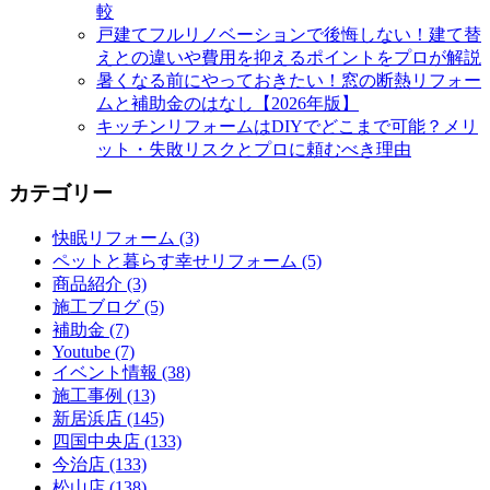
較
戸建てフルリノベーションで後悔しない！建て替
えとの違いや費用を抑えるポイントをプロが解説
暑くなる前にやっておきたい！窓の断熱リフォー
ムと補助金のはなし【2026年版】
キッチンリフォームはDIYでどこまで可能？メリ
ット・失敗リスクとプロに頼むべき理由
カテゴリー
快眠リフォーム (3)
ペットと暮らす幸せリフォーム (5)
商品紹介 (3)
施工ブログ (5)
補助金 (7)
Youtube (7)
イベント情報 (38)
施工事例 (13)
新居浜店 (145)
四国中央店 (133)
今治店 (133)
松山店 (138)