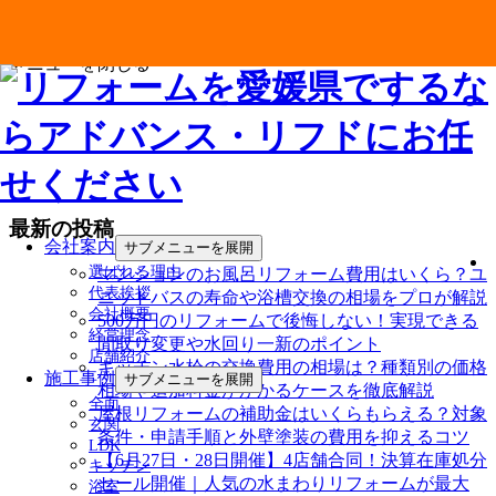
メニューを閉じる
最新の投稿
会社案内
サブメニューを展開
選ばれる理由
マンションのお風呂リフォーム費用はいくら？ユ
代表挨拶
ニットバスの寿命や浴槽交換の相場をプロが解説
会社概要
500万円のリフォームで後悔しない！実現できる
経営理念
間取り変更や水回り一新のポイント
店舗紹介
キッチン水栓の交換費用の相場は？種類別の価格
施工事例
サブメニューを展開
相場や追加料金がかかるケースを徹底解説
全面
屋根リフォームの補助金はいくらもらえる？対象
玄関
条件・申請手順と外壁塗装の費用を抑えるコツ
LDK
【6月27日・28日開催】4店舗合同！決算在庫処分
キッチン
セール開催｜人気の水まわりリフォームが最大
浴室