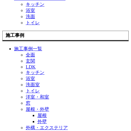
キッチン
浴室
洗面
トイレ
施工事例
施工事例一覧
全面
玄関
LDK
キッチン
浴室
洗面室
トイレ
洋室・和室
窓
屋根・外壁
屋根
外壁
外構・エクステリア