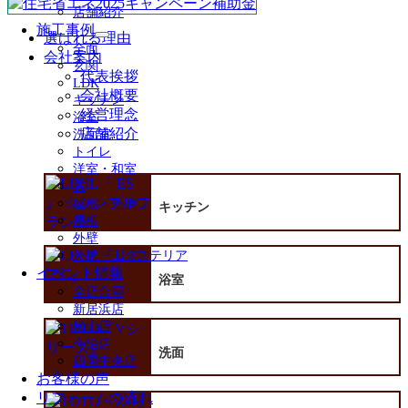
店舗紹介
施工事例
選ばれる理由
サ
全面
会社案内
ブ
玄関
メ
代表挨拶
LDK
ニ
会社概要
キッチン
ュ
経営理念
浴室
ー
店舗紹介
洗面室
を
トイレ
展
洋室・和室
開
窓
屋根・外壁
キッチン
屋根
外壁
外構・エクステリア
イベント情報
浴室
全店合同
新居浜店
松山店
今治店
洗面
四国中央店
お客様の声
リフォームの流れ