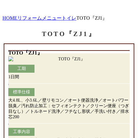
HOME
リフォームメニュー
トイレ
TOTO『ZJ1』
TOTO『ZJ1』
TOTO『ZJ1』
工期
1日間
標準仕様
大4.8L、小3.6L／壁リモコン／オート便器洗浄／オートパワー
脱臭／汚れ防止加工：セフィオンテクト／クリーン便座（つぎ
目なし）／トルネード洗浄／フチなし形状／手洗い付き／排水
芯200
工事内容