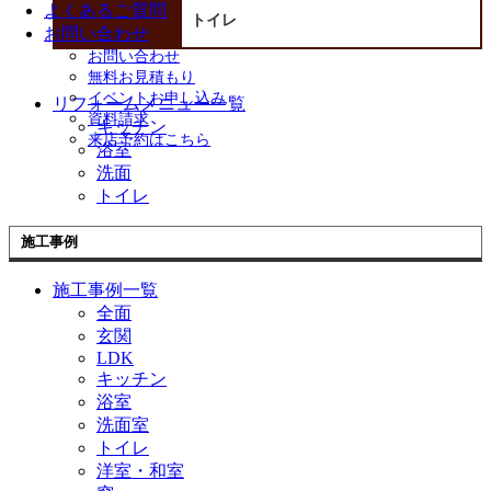
よくあるご質問
トイレ
お問い合わせ
お問い合わせ
無料お見積もり
イベントお申し込み
リフォームメニュー一覧
資料請求
キッチン
来店予約はこちら
浴室
洗面
トイレ
施工事例
施工事例一覧
全面
玄関
LDK
キッチン
浴室
洗面室
トイレ
洋室・和室