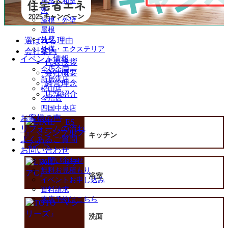
洋室・和室
窓
屋根・外壁
屋根
外壁
選ばれる理由
外構・エクステリア
会社案内
イベント情報
代表挨拶
全店合同
会社概要
新居浜店
経営理念
松山店
店舗紹介
今治店
四国中央店
お客様の声
リフォームの流れ
キッチン
よくあるご質問
お問い合わせ
お問い合わせ
無料お見積もり
浴室
イベントお申し込み
資料請求
来店予約はこちら
洗面