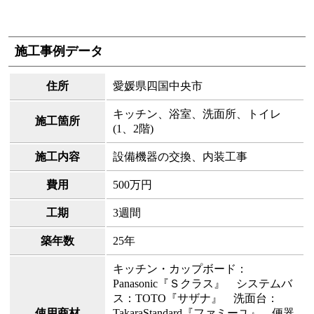
施工事例データ
住所
愛媛県四国中央市
キッチン、浴室、洗面所、トイレ
施工箇所
(1、2階)
施工内容
設備機器の交換、内装工事
費用
500万円
工期
3週間
築年数
25年
キッチン・カップボード：
Panasonic『Ｓクラス』 システムバ
ス：TOTO『サザナ』 洗面台：
使用商材
TakaraStandard『ファミーユ』 便器