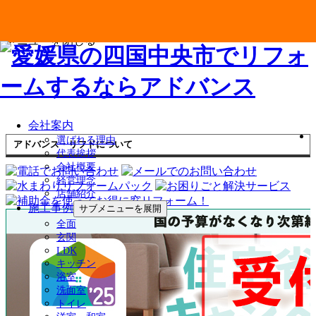
メニューを閉じる
会社案内
選ばれる理由
アドバンス・リフドについて
代表挨拶
会社概要
経営理念
店舗紹介
施工事例
サブメニューを展開
全面
玄関
LDK
キッチン
浴室
洗面室
トイレ