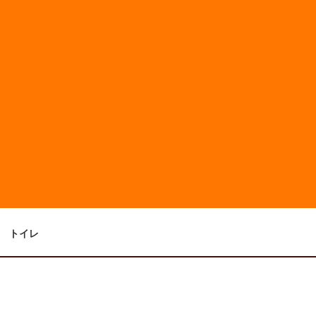
浴室
洗面
トイレ