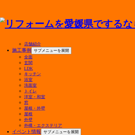
メニューを閉じる
店舗紹介
施工事例
サブメニューを展開
全面
アドバンス・リフドについて
玄関
LDK
キッチン
選ばれる理由
浴室
会社案内
洗面室
代表挨拶
トイレ
会社概要
洋室・和室
経営理念
窓
店舗紹介
屋根・外壁
屋根
外壁
外構・エクステリア
イベント情報
サブメニューを展開