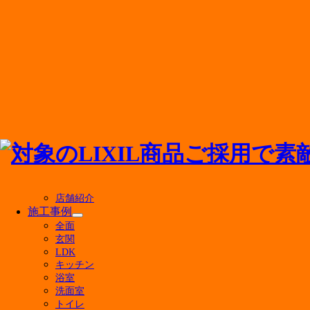
メニューを閉じる
店舗紹介
施工事例
サ
全面
ブ
玄関
アドバンス・リフドについて
メ
LDK
ニ
キッチン
ュ
選ばれる理由
浴室
ー
会社案内
洗面室
を
トイレ
代表挨拶
展