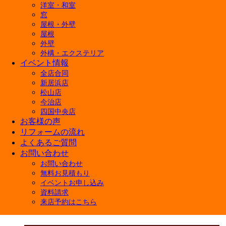
洋室・和室
会社概要
開
窓
経営理念
屋根・外壁
店舗紹介
屋根
外壁
外構・エクステリア
イベント情報
全店合同
新居浜店
松山店
今治店
四国中央店
お客様の声
リフォームの流れ
よくあるご質問
お問い合わせ
お問い合わせ
無料お見積もり
イベントお申し込み
資料請求
来店予約はこちら