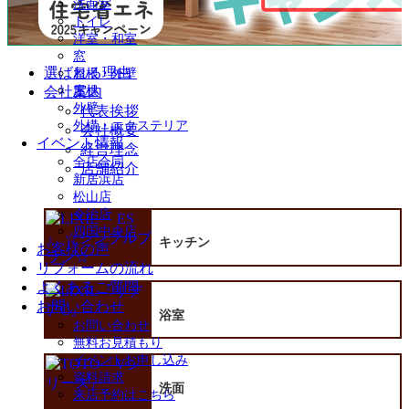
洗面室
を
トイレ
展
洋室・和室
開
窓
選ばれる理由
屋根・外壁
会社案内
屋根
外壁
代表挨拶
外構・エクステリア
会社概要
イベント情報
経営理念
全店合同
店舗紹介
新居浜店
松山店
今治店
四国中央店
キッチン
お客様の声
リフォームの流れ
よくあるご質問
お問い合わせ
浴室
お問い合わせ
無料お見積もり
イベントお申し込み
資料請求
洗面
来店予約はこちら