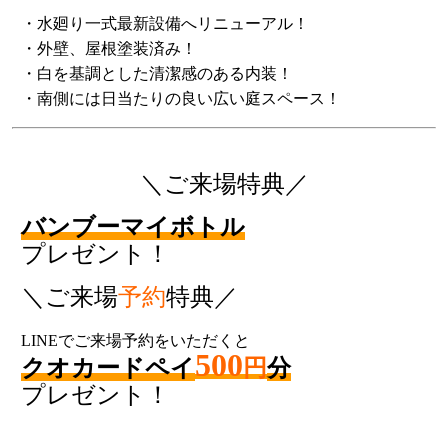
・水廻り一式最新設備へリニューアル！
・外壁、屋根塗装済み！
・白を基調とした清潔感のある内装！
・南側には日当たりの良い広い庭スペース！
＼ご来場特典／
バンブーマイボトル
プレゼント！
＼ご来場
予約
特典／
LINEでご来場予約をいただくと
500
クオカードペイ
円
分
プレゼント！