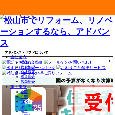
メニューを閉じる
アドバンス・リフドについて
会社案内
選ばれる理由
代表挨拶
会社概要
経営理念
店舗紹介
施工事例
サ
全面
ブ
玄関
メ
LDK
ニ
キッチン
ュ
浴室
ー