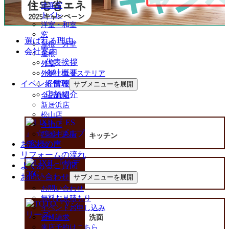
洗面室
トイレ
洋室・和室
窓
選ばれる理由
屋根・外壁
会社案内
屋根
代表挨拶
外壁
会社概要
外構・エクステリア
経営理念
イベント情報
サブメニューを展開
店舗紹介
全店合同
新居浜店
松山店
今治店
四国中央店
キッチン
お客様の声
リフォームの流れ
よくあるご質問
お問い合わせ
浴室
サブメニューを展開
お問い合わせ
無料お見積もり
イベントお申し込み
洗面
資料請求
来店予約はこちら