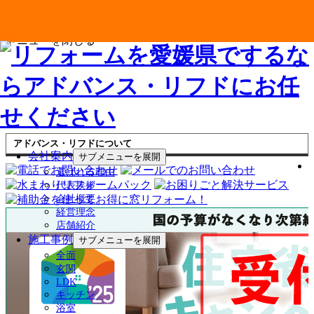
メニューを閉じる
アドバンス・リフドについて
会社案内
サブメニューを展開
選ばれる理由
代表挨拶
会社概要
経営理念
店舗紹介
施工事例
サブメニューを展開
全面
玄関
LDK
キッチン
浴室