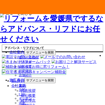
メニューを閉じる
アドバンス・リフドについて
会社案内
サブメニューを展開
選ばれる理由
代表挨拶
会社概要
経営理念
店舗紹介
施工事例
サブメニューを展開
選ばれる理由
会社案内
全面
玄関
代表挨拶
LDK
会社概要
キッチン
経営理念
浴室