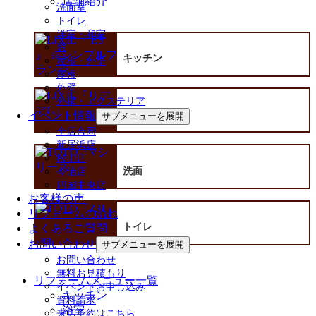
店舗紹介
洗面室
トイレ
洋室・和室
窓
キッチン
屋根・外壁
屋根
外壁
外構・エクステリア
イベント情報
浴室
サブメニューを展開
全店合同
新居浜店
松山店
洗面
今治店
四国中央店
お客様の声
リフォームの流れ
トイレ
よくあるご質問
お問い合わせ
サブメニューを展開
お問い合わせ
無料お見積もり
リフォームメニュー一覧
イベントお申し込み
キッチン
資料請求
浴室
来店予約はこちら