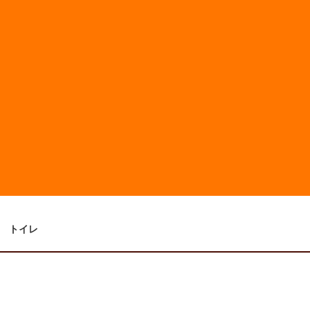
浴室
洗面
トイレ