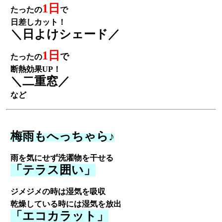
1日
たったの
で
日差しカット！
＼日よけシェード／
1日
で
たったの
断熱効果UP！
＼二重窓／
など
梅雨もへっちゃら♪
雨を気にせず洗濯物を干せる
「テラス囲い」
ジメジメの時は湿気を吸収
乾燥している時には湿気を放出
「エコカラット」