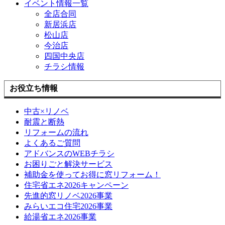
イベント情報一覧
全店合同
新居浜店
松山店
今治店
四国中央店
チラシ情報
お役立ち情報
中古×リノベ
耐震と断熱
リフォームの流れ
よくあるご質問
アドバンスのWEBチラシ
お困りごと解決サービス
補助金を使ってお得に窓リフォーム！
住宅省エネ2026キャンペーン
先進的窓リノベ2026事業
みらいエコ住宅2026事業
給湯省エネ2026事業