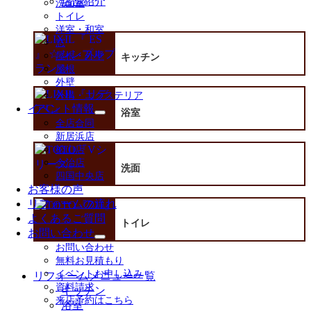
店舗紹介
洗面室
を
トイレ
展
洋室・和室
開
窓
屋根・外壁
キッチン
屋根
外壁
外構・エクステリア
イベント情報
浴室
サ
全店合同
ブ
新居浜店
メ
松山店
ニ
今治店
ュ
洗面
四国中央店
ー
お客様の声
を
リフォームの流れ
展
よくあるご質問
開
トイレ
お問い合わせ
サ
お問い合わせ
ブ
無料お見積もり
メ
イベントお申し込み
リフォームメニュー一覧
ニ
資料請求
キッチン
ュ
来店予約はこちら
ー
浴室