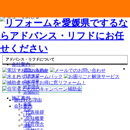
メニューを閉じる
アドバンス・リフドについて
会社案内
サ
選ばれる理由
ブ
代表挨拶
メ
会社概要
ニ
経営理念
ュ
店舗紹介
ー
施工事例
を
選ばれる理由
サ
全面
展
会社案内
ブ
玄関
開
代表挨拶
メ
LDK
ニ
会社概要
キッチン
ュ
経営理念
浴室
ー