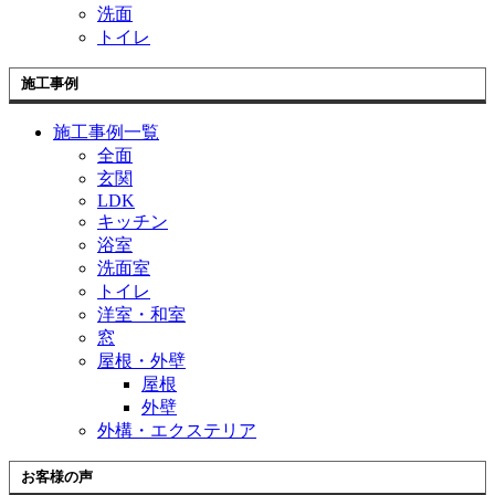
を
洗面
展
トイレ
開
施工事例
施工事例一覧
全面
玄関
LDK
キッチン
浴室
洗面室
トイレ
洋室・和室
窓
屋根・外壁
屋根
外壁
外構・エクステリア
お客様の声