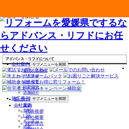
メニューを閉じる
アドバンス・リフドについて
会社案内
サブメニューを展開
選ばれる理由
代表挨拶
会社概要
経営理念
店舗紹介
施工事例
サブメニューを展開
選ばれる理由
会社案内
全面
玄関
代表挨拶
LDK
会社概要
キッチン
経営理念
浴室