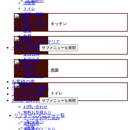
店舗紹介
洗面室
トイレ
洋室・和室
窓
キッチン
屋根・外壁
屋根
外壁
外構・エクステリア
イベント情報
浴室
サブメニューを展開
全店合同
新居浜店
松山店
洗面
今治店
四国中央店
お客様の声
リフォームの流れ
トイレ
よくあるご質問
お問い合わせ
サブメニューを展開
お問い合わせ
無料お見積もり
リフォームメニュー一覧
イベントお申し込み
キッチン
資料請求
浴室
来店予約はこちら