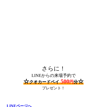
さらに！
LINEからの来場予約
で
☆
500
☆
クオカードペイ
円
分
プレゼント！
LINEページへ