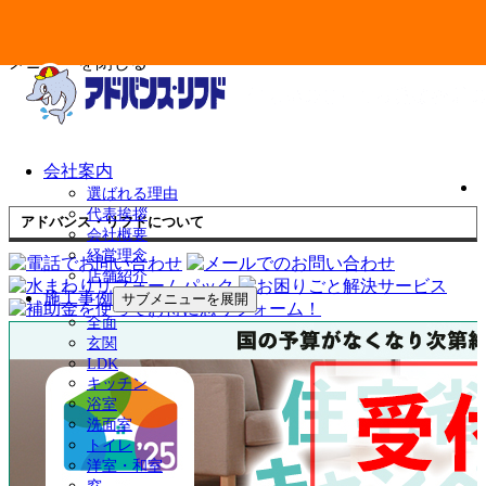
メニューを閉じる
会社案内
選ばれる理由
代表挨拶
アドバンス・リフドについて
会社概要
経営理念
店舗紹介
施工事例
サブメニューを展開
全面
玄関
LDK
キッチン
浴室
洗面室
トイレ
洋室・和室