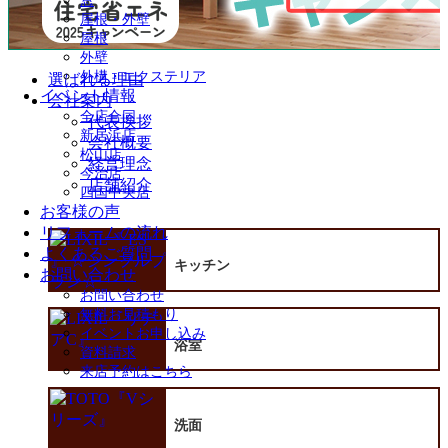
窓
屋根・外壁
屋根
外壁
外構・エクステリア
選ばれる理由
イベント情報
会社案内
全店合同
代表挨拶
新居浜店
会社概要
松山店
経営理念
今治店
店舗紹介
四国中央店
お客様の声
リフォームの流れ
よくあるご質問
キッチン
お問い合わせ
お問い合わせ
無料お見積もり
イベントお申し込み
浴室
資料請求
来店予約はこちら
洗面