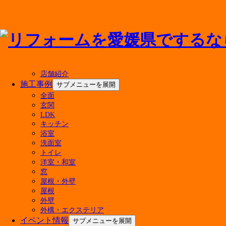
メニューを閉じる
店舗紹介
施工事例
サブメニューを展開
全面
アドバンス・リフドについて
玄関
LDK
キッチン
選ばれる理由
浴室
会社案内
洗面室
代表挨拶
トイレ
会社概要
洋室・和室
経営理念
窓
店舗紹介
屋根・外壁
屋根
外壁
外構・エクステリア
イベント情報
サブメニューを展開