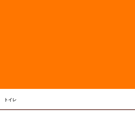
浴室
洗面
トイレ