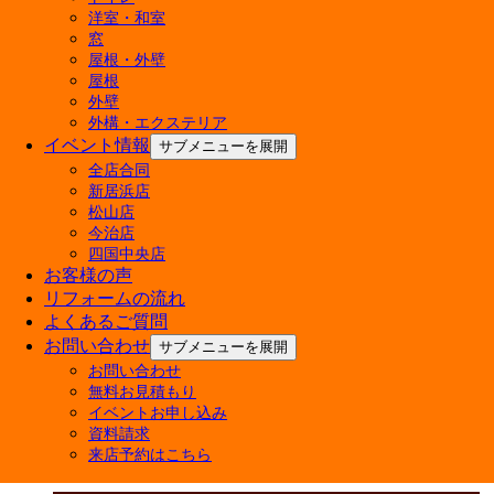
会社概要
洋室・和室
経営理念
窓
屋根・外壁
店舗紹介
屋根
外壁
外構・エクステリア
イベント情報
サブメニューを展開
全店合同
新居浜店
松山店
今治店
四国中央店
お客様の声
リフォームの流れ
よくあるご質問
お問い合わせ
サブメニューを展開
お問い合わせ
無料お見積もり
イベントお申し込み
資料請求
来店予約はこちら