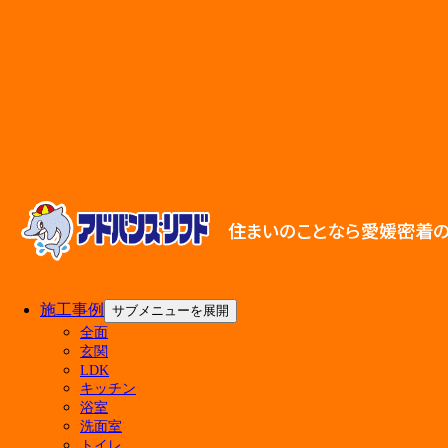
メニューを閉じる
施工事例
サブメニューを展開
全面
玄関
アドバンス・リフドについて
LDK
キッチン
選ばれる理由
浴室
会社案内
洗面室
代表挨拶
トイレ