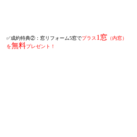
1窓
✅成約特典②：窓リフォーム5窓で
プラス
（内窓）
無料
を
プレゼント！