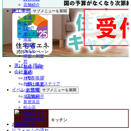
店舗紹介
施工事例
サブメニューを展開
全面
玄関
LDK
キッチン
浴室
洗面室
トイレ
洋室・和室
窓
選ばれる理由
屋根・外壁
会社案内
屋根
代表挨拶
外壁
会社概要
外構・エクステリア
イベント情報
経営理念
サブメニューを展開
店舗紹介
全店合同
新居浜店
松山店
今治店
四国中央店
キッチン
お客様の声
リフォームの流れ