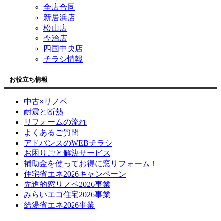
全店合同
新居浜店
松山店
今治店
四国中央店
チラシ情報
お役立ち情報
中古×リノベ
耐震と断熱
リフォームの流れ
よくあるご質問
アドバンスのWEBチラシ
お困りごと解決サービス
補助金を使ってお得に窓リフォーム！
住宅省エネ2026キャンペーン
先進的窓リノベ2026事業
みらいエコ住宅2026事業
給湯省エネ2026事業