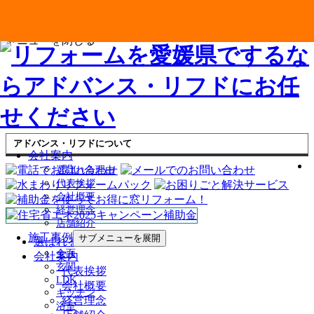
メニューを閉じる
アドバンス・リフドについて
会社案内
選ばれる理由
代表挨拶
会社概要
経営理念
店舗紹介
施工事例
サブメニューを展開
選ばれる理由
全面
会社案内
玄関
代表挨拶
LDK
会社概要
キッチン
経営理念
浴室