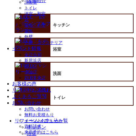
店舗紹介
洗面室
トイレ
洋室・和室
窓
キッチン
屋根・外壁
屋根
外壁
外構・エクステリア
イベント情報
浴室
全店合同
新居浜店
松山店
今治店
洗面
四国中央店
お客様の声
リフォームの流れ
よくあるご質問
トイレ
お問い合わせ
お問い合わせ
無料お見積もり
リフォームメニュー一覧
イベントお申し込み
資料請求
キッチン
来店予約はこちら
浴室