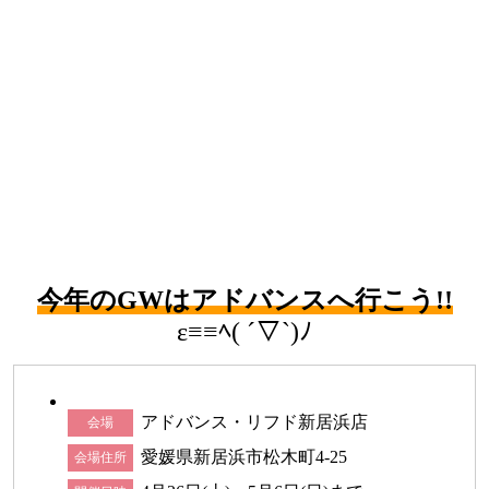
今年のGWはアドバンスへ行こう!!
ε≡≡ﾍ( ´▽`)ﾉ
アドバンス・リフド新居浜店
会場
愛媛県新居浜市松木町4-25
会場住所