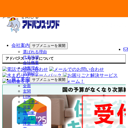
メニューを閉じる
会社案内
サブメニューを展開
選ばれる理由
代表挨拶
アドバンス・リフドについて
会社概要
経営理念
店舗紹介
施工事例
サブメニューを展開
全面
玄関
LDK
キッチン
浴室
洗面室
トイレ
洋室・和室