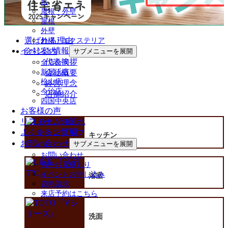
窓
屋根・外壁
屋根
外壁
選ばれる理由
外構・エクステリア
イベント情報
会社案内
サブメニューを展開
代表挨拶
全店合同
会社概要
新居浜店
松山店
経営理念
今治店
店舗紹介
四国中央店
お客様の声
リフォームの流れ
よくあるご質問
キッチン
お問い合わせ
サブメニューを展開
お問い合わせ
無料お見積もり
イベントお申し込み
浴室
資料請求
来店予約はこちら
洗面