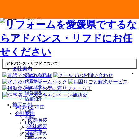
メニューを閉じる
アドバンス・リフドについて
会社案内
選ばれる理由
代表挨拶
会社概要
経営理念
店舗紹介
施工事例
選ばれる理由
サ
全面
会社案内
ブ
玄関
代表挨拶
メ
LDK
ニ
会社概要
キッチン
ュ
経営理念
浴室
ー