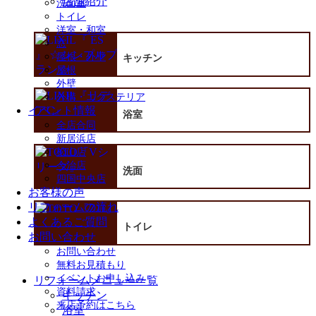
店舗紹介
洗面室
を
トイレ
展
洋室・和室
開
窓
屋根・外壁
キッチン
屋根
外壁
外構・エクステリア
イベント情報
浴室
全店合同
新居浜店
松山店
今治店
洗面
四国中央店
お客様の声
リフォームの流れ
よくあるご質問
トイレ
お問い合わせ
お問い合わせ
無料お見積もり
イベントお申し込み
リフォームメニュー一覧
資料請求
キッチン
来店予約はこちら
浴室