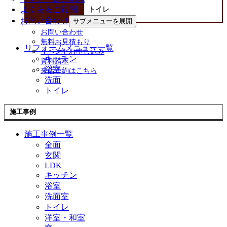
よくあるご質問
トイレ
お問い合わせ
サブメニューを展開
お問い合わせ
無料お見積もり
リフォームメニュー一覧
イベントお申し込み
キッチン
資料請求
浴室
来店予約はこちら
洗面
トイレ
施工事例
施工事例一覧
全面
玄関
LDK
キッチン
浴室
洗面室
トイレ
洋室・和室