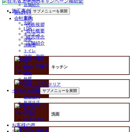
店舗紹介
施工事例
サブメニューを展開
選ばれる理由
全面
会社案内
玄関
代表挨拶
LDK
会社概要
キッチン
経営理念
浴室
店舗紹介
洗面室
トイレ
洋室・和室
窓
キッチン
屋根・外壁
屋根
外壁
外構・エクステリア
イベント情報
サブメニューを展開
浴室
全店合同
新居浜店
松山店
今治店
洗面
四国中央店
お客様の声
リフォームの流れ