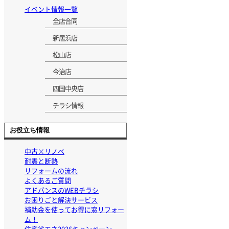
イベント情報一覧
全店合同
新居浜店
松山店
今治店
四国中央店
チラシ情報
お役立ち情報
中古×リノベ
耐震と断熱
リフォームの流れ
よくあるご質問
アドバンスのWEBチラシ
お困りごと解決サービス
補助金を使ってお得に窓リフォー
ム！
住宅省エネ2026キャンペーン