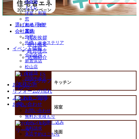
洗面室
を
トイレ
展
洋室・和室
開
窓
選ばれる理由
屋根・外壁
会社案内
屋根
外壁
代表挨拶
外構・エクステリア
会社概要
イベント情報
経営理念
全店合同
店舗紹介
新居浜店
松山店
今治店
四国中央店
キッチン
お客様の声
リフォームの流れ
よくあるご質問
お問い合わせ
浴室
お問い合わせ
無料お見積もり
イベントお申し込み
資料請求
洗面
来店予約はこちら