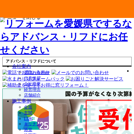
メニューを閉じる
アドバンス・リフドについて
会社案内
選ばれる理由
代表挨拶
会社概要
経営理念
店舗紹介
施工事例
サ
全面
ブ
玄関
メ
LDK
ニ
キッチン
ュ
浴室
ー