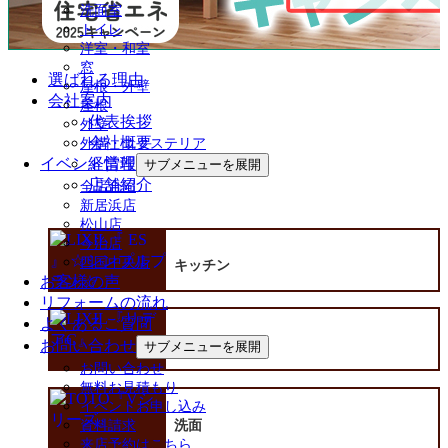
洗面室
トイレ
洋室・和室
窓
選ばれる理由
屋根・外壁
会社案内
屋根
代表挨拶
外壁
会社概要
外構・エクステリア
経営理念
イベント情報
サブメニューを展開
店舗紹介
全店合同
新居浜店
松山店
今治店
四国中央店
キッチン
お客様の声
リフォームの流れ
よくあるご質問
お問い合わせ
浴室
サブメニューを展開
お問い合わせ
無料お見積もり
イベントお申し込み
洗面
資料請求
来店予約はこちら