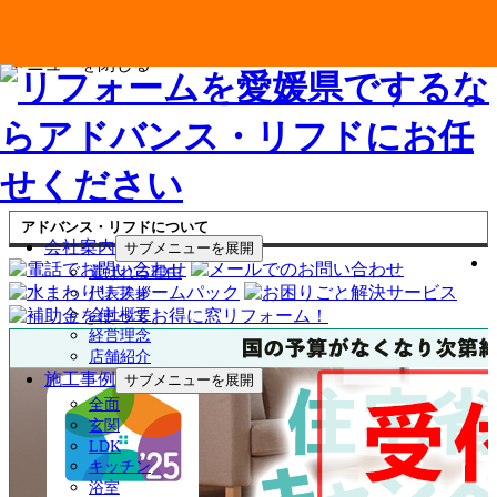
メニューを閉じる
アドバンス・リフドについて
会社案内
サブメニューを展開
選ばれる理由
代表挨拶
会社概要
経営理念
店舗紹介
施工事例
サブメニューを展開
全面
玄関
LDK
キッチン
浴室