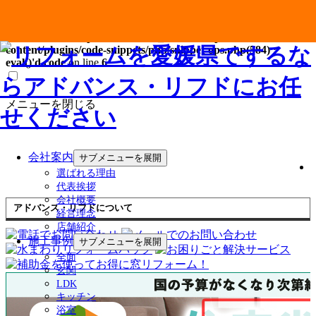
Warning
: Attempt to read property "post_content" on null in
/home/users/0/ship0054/web/321_advance/wp-
content/plugins/code-snippets/php/snippet-ops.php(584) :
eval()'d code
on line
6
メニューを閉じる
会社案内
サブメニューを展開
選ばれる理由
代表挨拶
会社概要
アドバンス・リフドについて
経営理念
店舗紹介
施工事例
サブメニューを展開
全面
玄関
LDK
キッチン
浴室