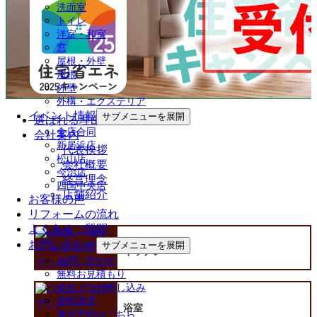
洗面室
トイレ
洋室・和室
窓
屋根・外壁
屋根
外壁
外構・エクステリア
イベント情報
サブメニューを展開
選ばれる理由
全店合同
会社案内
新居浜店
代表挨拶
松山店
会社概要
今治店
経営理念
四国中央店
店舗紹介
お客様の声
リフォームの流れ
よくあるご質問
お問い合わせ
サブメニューを展開
キッチン
お問い合わせ
無料お見積もり
イベントお申し込み
資料請求
浴室
来店予約はこちら