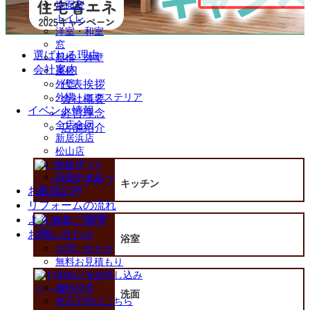
洗面室
トイレ
洋室・和室
窓
選ばれる理由
屋根・外壁
会社案内
屋根
代表挨拶
外壁
外構・エクステリア
会社概要
イベント情報
経営理念
全店合同
店舗紹介
新居浜店
松山店
今治店
四国中央店
キッチン
お客様の声
リフォームの流れ
よくあるご質問
お問い合わせ
浴室
お問い合わせ
無料お見積もり
イベントお申し込み
資料請求
洗面
来店予約はこちら