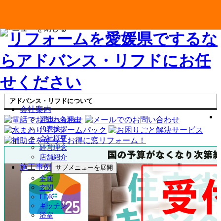
メニューを閉じる
アドバンス・リフドについて
会社案内
選ばれる理由
代表挨拶
会社概要
経営理念
店舗紹介
施工事例
サブメニューを展開
全面
玄関
LDK
キッチン
浴室