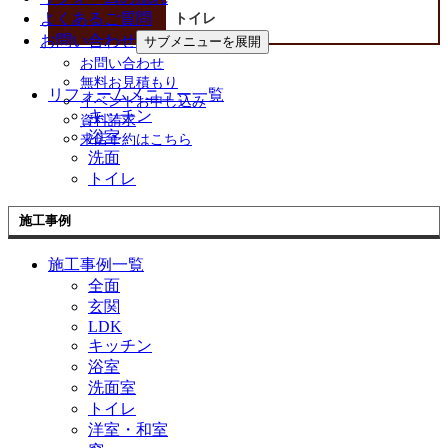
よくあるご質問
トイレ
お問い合わせ
サブメニューを展開
お問い合わせ
無料お見積もり
リフォームメニュー一覧
イベントお申し込み
キッチン
資料請求
浴室
来店予約はこちら
洗面
トイレ
施工事例
施工事例一覧
全面
玄関
LDK
キッチン
浴室
洗面室
トイレ
洋室・和室