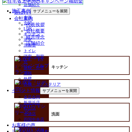
店舗紹介
施工事例
サブメニューを展開
選ばれる理由
全面
会社案内
玄関
代表挨拶
LDK
会社概要
キッチン
経営理念
浴室
店舗紹介
洗面室
トイレ
洋室・和室
窓
キッチン
屋根・外壁
屋根
外壁
外構・エクステリア
イベント情報
サブメニューを展開
浴室
全店合同
新居浜店
松山店
今治店
洗面
四国中央店
お客様の声
リフォームの流れ