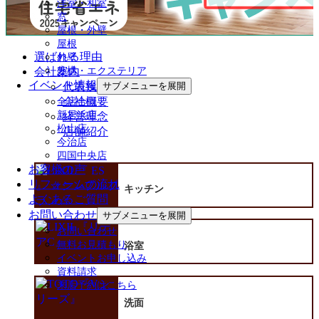
洋室・和室
窓
屋根・外壁
屋根
選ばれる理由
外壁
会社案内
外構・エクステリア
イベント情報
代表挨拶
サブメニューを展開
会社概要
全店合同
新居浜店
経営理念
松山店
店舗紹介
今治店
四国中央店
お客様の声
リフォームの流れ
キッチン
よくあるご質問
お問い合わせ
サブメニューを展開
お問い合わせ
無料お見積もり
浴室
イベントお申し込み
資料請求
来店予約はこちら
洗面