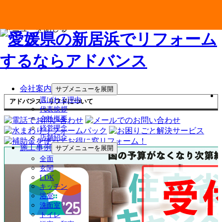
メニューを閉じる
会社案内
サブメニューを展開
選ばれる理由
アドバンス・リフドについて
代表挨拶
会社概要
経営理念
店舗紹介
施工事例
サブメニューを展開
全面
玄関
LDK
キッチン
浴室
洗面室
トイレ