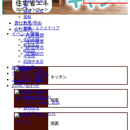
洋室・和室
窓
屋根・外壁
屋根
外壁
選ばれる理由
外構・エクステリア
会社案内
イベント情報
代表挨拶
全店合同
会社概要
新居浜店
経営理念
松山店
店舗紹介
今治店
四国中央店
お客様の声
リフォームの流れ
キッチン
よくあるご質問
お問い合わせ
お問い合わせ
無料お見積もり
浴室
イベントお申し込み
資料請求
来店予約はこちら
洗面