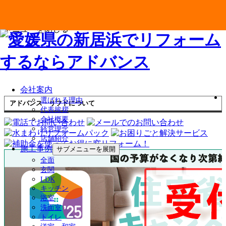
メニューを閉じる
会社案内
選ばれる理由
アドバンス・リフドについて
代表挨拶
会社概要
経営理念
店舗紹介
施工事例
サブメニューを展開
全面
玄関
LDK
キッチン
浴室
洗面室
トイレ