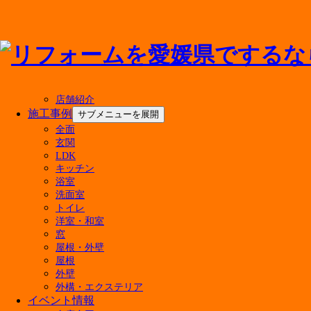
メニューを閉じる
店舗紹介
施工事例
サブメニューを展開
全面
玄関
アドバンス・リフドについて
LDK
キッチン
選ばれる理由
浴室
会社案内
洗面室
代表挨拶
トイレ
会社概要
洋室・和室
経営理念
窓
屋根・外壁
店舗紹介
屋根
外壁
外構・エクステリア
イベント情報