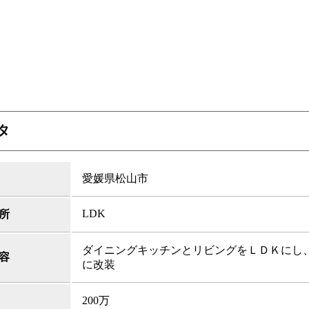
タ
愛媛県松山市
LDK
所
ダイニングキッチンとリビングをＬＤＫにし
容
に改装
200万