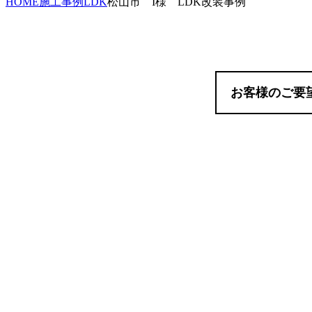
HOME
施工事例
LDK
松山市 I様 LDK改装事例
お客様のご要