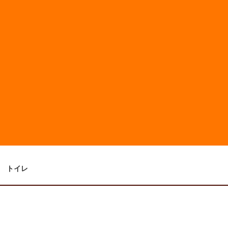
浴室
洗面
トイレ