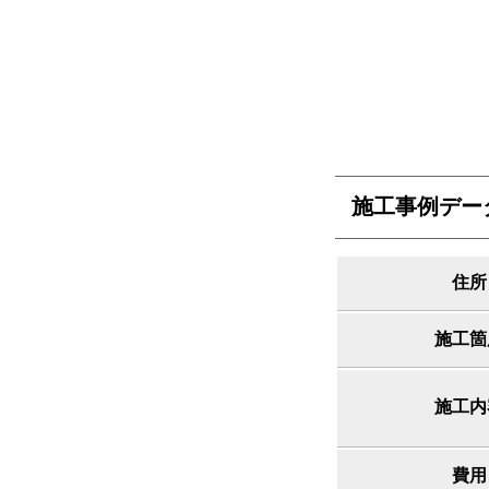
施工事例デー
住所
施工箇
施工内
費用