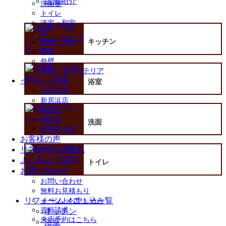
店舗紹介
洗面室
トイレ
洋室・和室
窓
キッチン
屋根・外壁
屋根
外壁
外構・エクステリア
イベント情報
浴室
全店合同
新居浜店
松山店
今治店
洗面
四国中央店
お客様の声
リフォームの流れ
よくあるご質問
トイレ
お問い合わせ
お問い合わせ
無料お見積もり
リフォームメニュー一覧
イベントお申し込み
資料請求
キッチン
来店予約はこちら
浴室