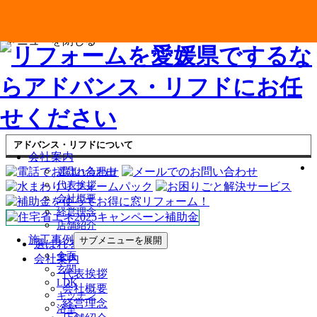
メニューを閉じる
アドバンス・リフドについて
会社案内
選ばれる理由
代表挨拶
会社概要
経営理念
店舗紹介
施工事例
サブメニューを展開
選ばれる理由
全面
会社案内
玄関
代表挨拶
LDK
会社概要
キッチン
経営理念
浴室